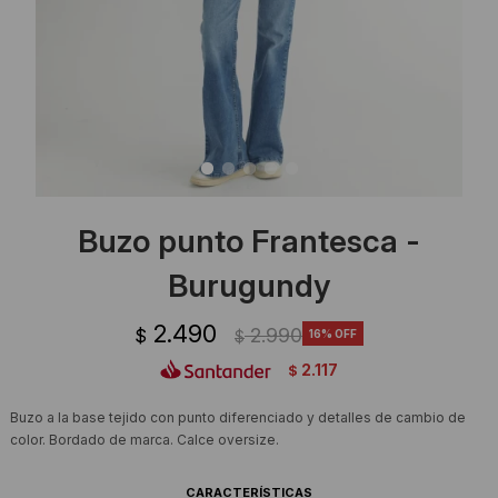
Ropa Interior
Camisas y blusas
Canguros
Vestidos
Camperas
Sherpas
Tejidos
Buzo punto Frantesca -
Buzos
Burugundy
Shorts de baño
2.490
2.990
$
16
$
2.117
$
Sherpas
Buzo a la base tejido con punto diferenciado y detalles de cambio de
color. Bordado de marca. Calce oversize.
CARACTERÍSTICAS