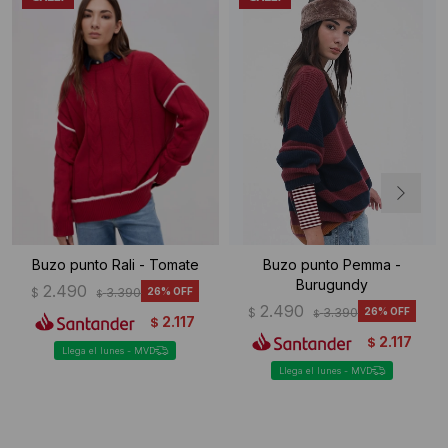
Buzo punto Rali - Tomate
Buzo punto Pemma -
Burugundy
2.490
$
3.390
26
$
2.490
$
3.390
26
$
2.117
$
2.117
$
Llega el lunes - MVD
Llega el lunes - MVD