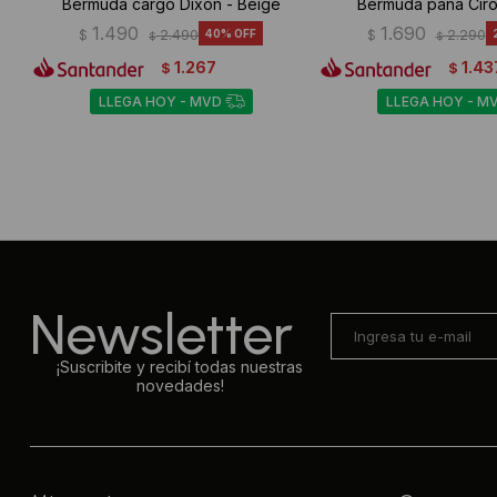
Bermuda cargo Dixon - Beige
Bermuda pana Ciro
1.490
1.690
$
2.490
40
$
2.290
$
$
1.267
1.43
$
$
LLEGA HOY - MVD
LLEGA HOY - M
Newsletter
¡Suscribite y recibí todas nuestras
novedades!