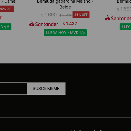
 - Camel
Bermuda gabardina Melano -
Bermud
Beige
1.69
26
$
1.690
$
2.290
26
$
7
1.437
$
VD
LLEG
LLEGA HOY - MVD
SUSCRIBIRME