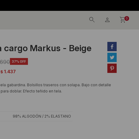
0
 cargo Markus - Beige


.690
37

1.437
$
la gabardina. Bolsillos traseros con solapa. Bajo con detalle
ara doblar. Efecto teñido en tela.
98% ALGODÓN / 2% ELASTANO