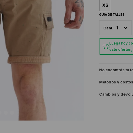
XS
GUÍA DE TALLES
1
LLega hoy co
este oferton
No encontrás tu t
Métodos y costos
Cambios y devol