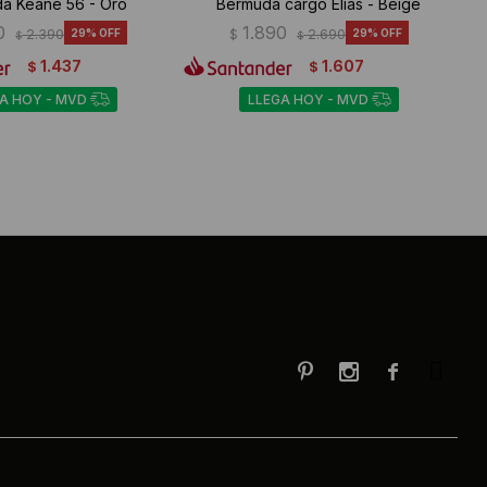
a Keane 56 - Oro
Bermuda cargo Elias - Beige
0
1.890
2.390
29
$
2.690
29
$
$
1.437
1.607
$
$
A HOY - MVD
LLEGA HOY - MVD


