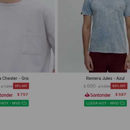
 Chester - Gris
Remera Jules - Azul
690
1.290
31
$
1.390
50
$
$
757
587
$
$
 HOY - MVD
LLEGA HOY - MVD