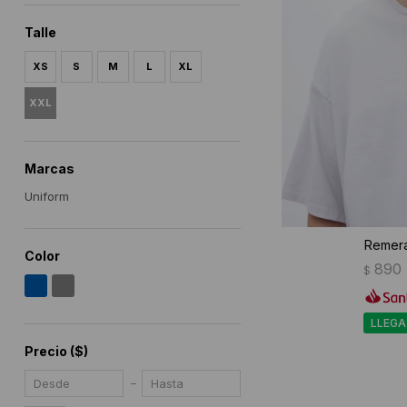
Talle
XS
S
M
L
XL
XXL
Marcas
Uniform
Remera
Color
890
$
LLEGA
Precio
($)