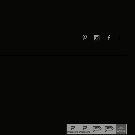


