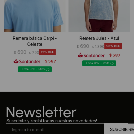
Remera básica Carpi -
Remera Jules - Azul
Celeste
690
$
1.390
50
$
690
$
790
12
$
587
$
587
$
LLEGA HOY - MVD
LLEGA HOY - MVD
Newsletter
¡Suscribite y recibí todas nuestras novedades!
SUSCRIBIR