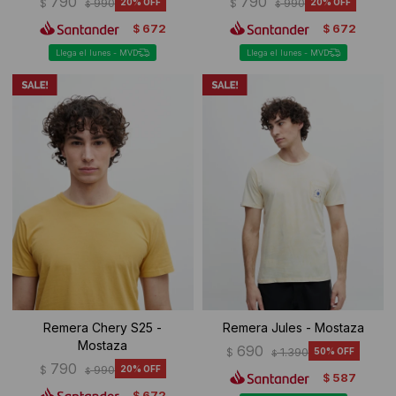
790
790
$
990
20
$
990
20
$
$
672
672
$
$
Llega el lunes - MVD
Llega el lunes - MVD
Remera Chery S25 -
Remera Jules - Mostaza
Mostaza
690
$
1.390
50
$
790
$
990
20
$
587
$
672
$