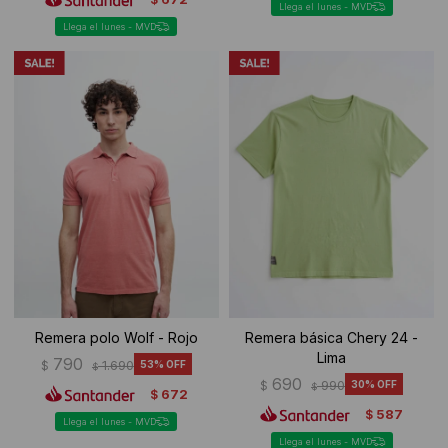
Llega el lunes - MVD
Llega el lunes - MVD
Remera polo Wolf - Rojo
Remera básica Chery 24 -
Lima
790
$
1.690
53
$
690
$
990
30
$
672
$
587
$
Llega el lunes - MVD
Llega el lunes - MVD