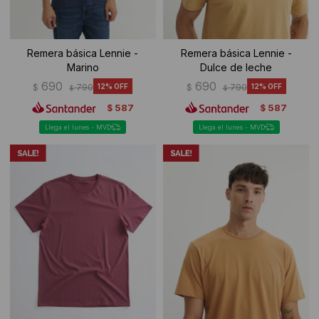
Remera básica Lennie -
Remera básica Lennie -
Marino
Dulce de leche
690
690
$
790
12
$
790
12
$
$
587
587
$
$
Llega el lunes - MVD
Llega el lunes - MVD