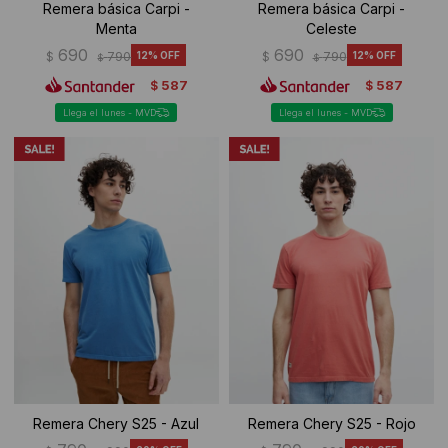
Remera básica Carpi -
Remera básica Carpi -
Menta
Celeste
690
690
$
790
12
$
790
12
$
$
587
587
$
$
Llega el lunes - MVD
Llega el lunes - MVD
Remera Chery S25 - Azul
Remera Chery S25 - Rojo