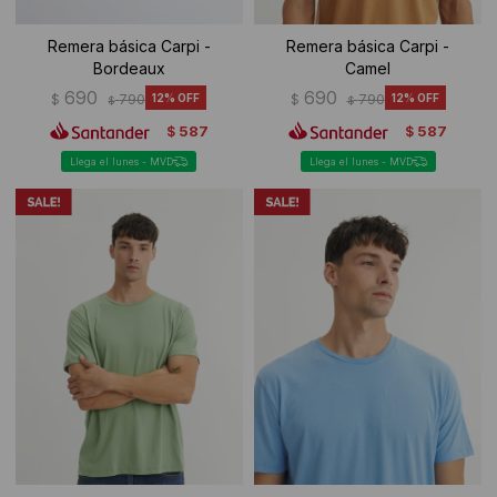
Remera básica Carpi -
Remera básica Carpi -
Bordeaux
Camel
690
690
$
790
12
$
790
12
$
$
587
587
$
$
Llega el lunes - MVD
Llega el lunes - MVD