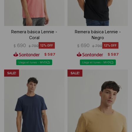
Remera básica Lennie -
Remera básica Lennie -
Coral
Negro
690
690
$
790
12
$
790
12
$
$
587
587
$
$
Llega el lunes - MVD
Llega el lunes - MVD