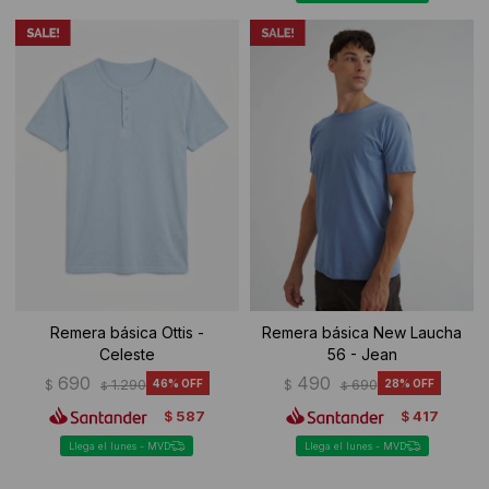
Remera básica Ottis -
Remera básica New Laucha
Celeste
56 - Jean
690
490
$
1.290
46
$
690
28
$
$
587
417
$
$
Llega el lunes - MVD
Llega el lunes - MVD