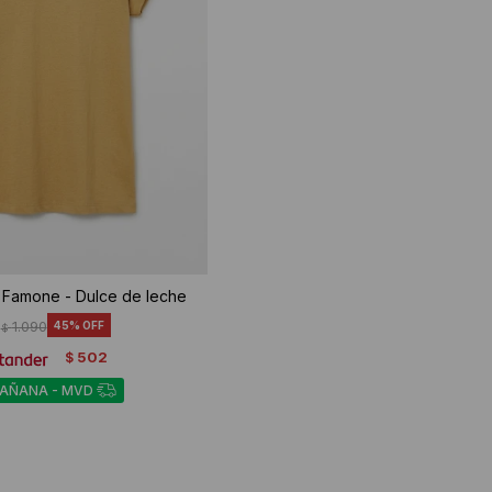
 Famone - Dulce de leche
1.090
45
$
502
$
MAÑANA - MVD