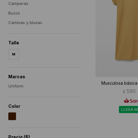
Camperas
Buzos
Camisas y blusas
Talle
M
Marcas
Musculosa básica
Uniform
590
$
Color
LLEGA 
Precio
($)