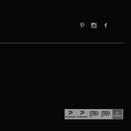


