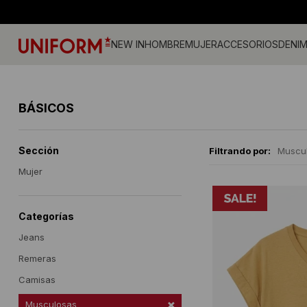
NEW IN
HOMBRE
MUJER
ACCESORIOS
DENI
Jeans
Jeans
Gorros
Pantalones
Accesorios
Billeteras
Campe
Camisa
Medias
BÁSICOS
Calzado
Remeras
Gorras
Musculosas
Camperas
Cintos
Tejidos
Vestid
Remeras
Shorts y faldas
Accesorios
Tejidos
Buzos
Sherpa
Sección
Filtrando por:
Muscu
Camisas
Musculosas
Ropa Interior
Buzos
Shorts
Mujer
Bermudas
Canguros
Sherpa
Categorías
Jeans
Remeras
Camisas
Musculosas