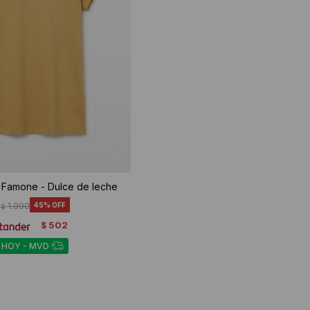
 Famone - Dulce de leche
1.090
45
$
502
$
 HOY - MVD