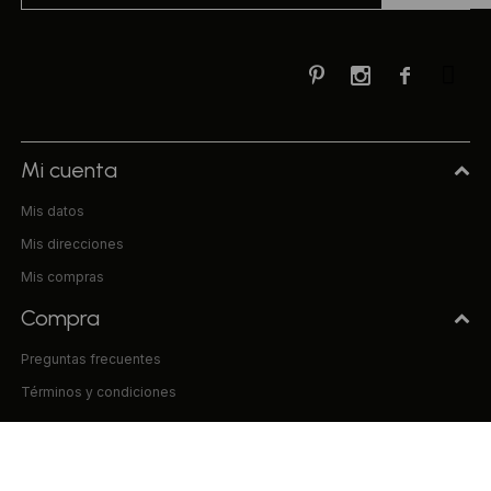



Mi cuenta
Mis datos
Mis direcciones
Mis compras
Compra
Preguntas frecuentes
Términos y condiciones
Uniform & Co.
La empresa