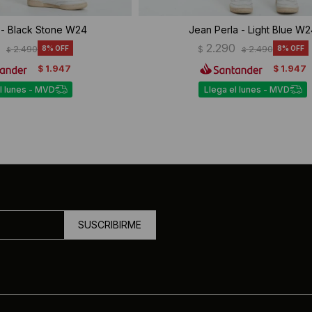
 - Black Stone W24
Jean Perla - Light Blue W
0
2.290
2.490
8
$
2.490
8
$
$
1.947
1.947
$
$
l lunes - MVD
Llega el lunes - MVD
SUSCRIBIRME