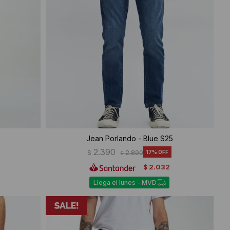
Jean Porlando - Blue S25
2.390
$
2.890
17
$
2.032
$
Llega el lunes - MVD