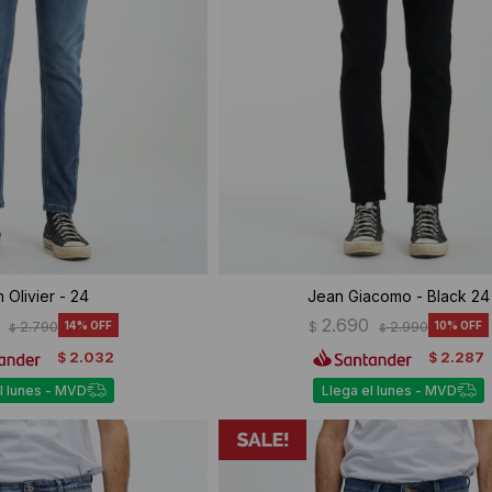
 Olivier - 24
Jean Giacomo - Black 24
2.690
2.790
14
$
2.990
10
$
$
2.032
2.287
$
$
l lunes - MVD
Llega el lunes - MVD