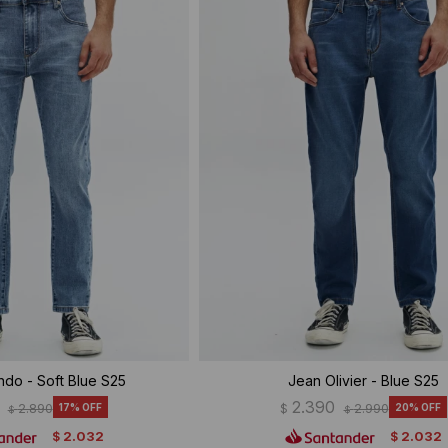
ndo - Soft Blue S25
Jean Olivier - Blue S25
2.390
2.890
17
$
2.990
20
$
$
2.032
2.032
$
$