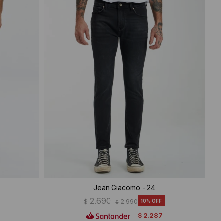
Jean Giacomo - 24
2.690
$
2.990
10
$
2.287
$