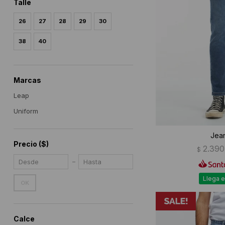
Talle
26
27
28
29
30
38
40
Marcas
Leap
Uniform
Jean
Precio
($)
2.390
$
Llega e
OK
Calce