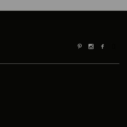


