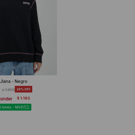
Ulana - Negro
1.890
26
$
1.182
$
l lunes - MVD