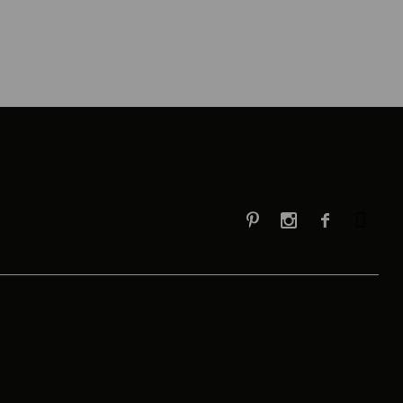


