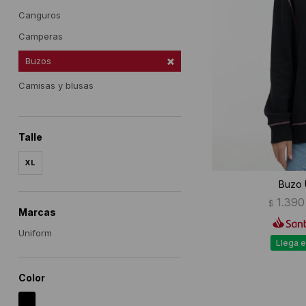
Canguros
Camperas
Buzos
Camisas y blusas
Talle
XL
Buzo 
1.390
$
Marcas
Uniform
Llega e
Color