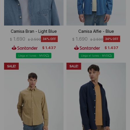
Camisa Bran - Light Blue
Camisa Alfie - Blue
1.690
1.690
$
2.590
34
$
2.590
34
$
$
1.437
1.437
$
$
Llega el lunes - MVD
Llega el lunes - MVD