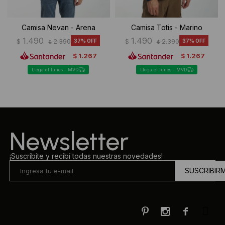
Camisa Nevan - Arena
Camisa Totis - Marino
1.490
1.490
$
2.390
37
$
2.390
37
$
$
1.267
1.267
$
$
Llega el lunes - MVD
Llega el lunes - MVD
Newsletter
¡Suscribite y recibí todas nuestras novedades!
SUSCRIBIR


