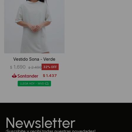
Vestido Sona - Verde
1.690
$
2.490
32
$
1.437
$
LLEGA HOY - MVD
Newsletter
¡Suscribite y recibí todas nuestras novedades!