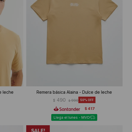
e leche
Remera básica Alaina - Dulce de leche
490
$
990
50
$
417
$
Llega el lunes - MVD