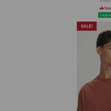
690
$
Llega e