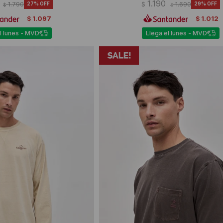
1.190
1.790
27
$
1.690
29
$
$
1.097
1.012
$
$
l lunes - MVD
Llega el lunes - MVD