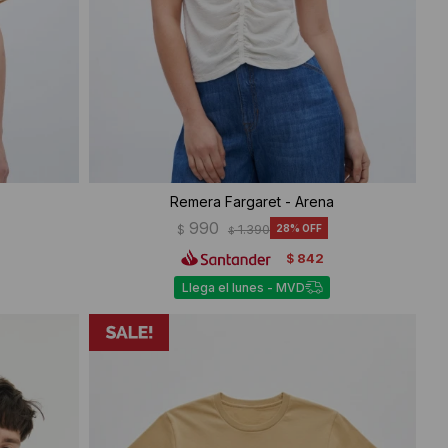
Remera Fargaret - Arena
990
$
1.390
28
$
842
$
Llega el lunes - MVD