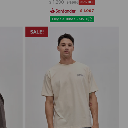
1.290
$
1.990
35
$
1.097
$
Llega el lunes - MVD