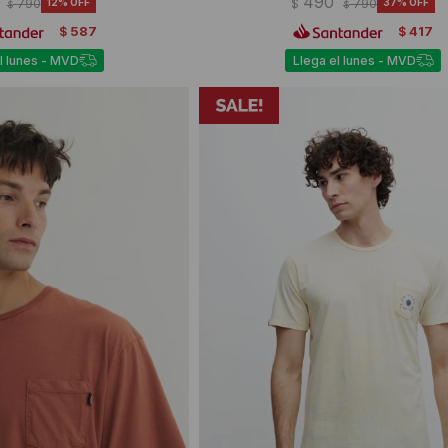
490
790
12
$
790
37
$
$
587
417
$
$
l lunes - MVD
Llega el lunes - MVD