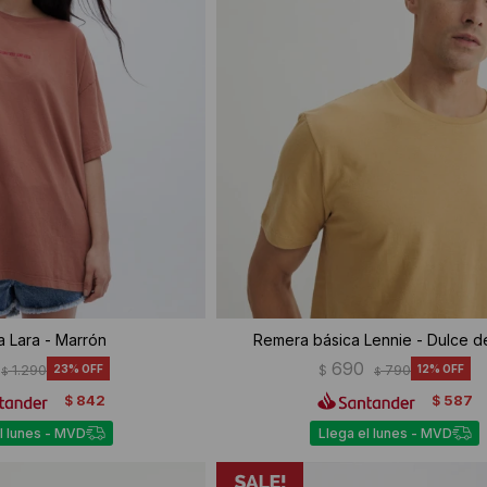
 Lara - Marrón
Remera básica Lennie - Dulce d
690
1.290
23
$
790
12
$
$
842
587
$
$
l lunes - MVD
Llega el lunes - MVD