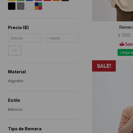
Remera
Precio
($)
990
$
OK
Llega e
Material
Algodón
Estilo
Básicos
Tipo de Remera