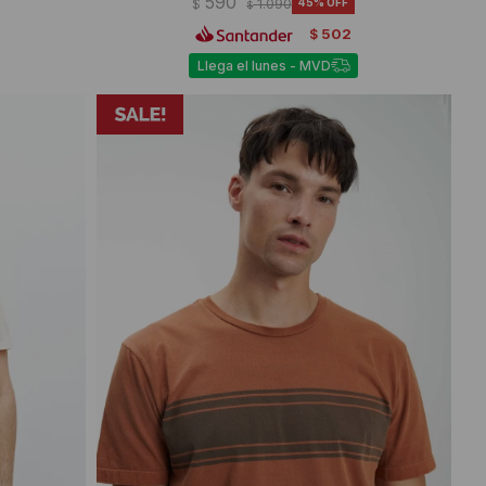
590
$
1.090
45
$
502
$
Llega el lunes - MVD