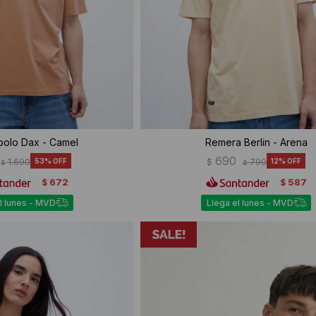
olo Dax - Camel
Remera Berlin - Arena
690
1.690
53
$
790
12
$
$
672
587
$
$
l lunes - MVD
Llega el lunes - MVD