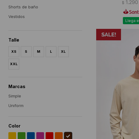
1.290
$
Shorts de baño
Vestidos
Llega e
Talle
XS
S
M
L
XL
XXL
Marcas
Simple
Uniform
Color