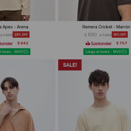
 Apex - Arena
Remera Cricket - Marrón
890
1.390
28
$
1.090
18
$
$
842
757
$
$
l lunes - MVD
Llega el lunes - MVD