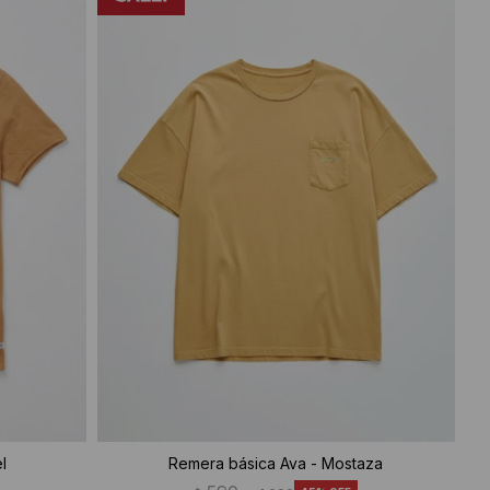
l
Remera básica Ava - Mostaza