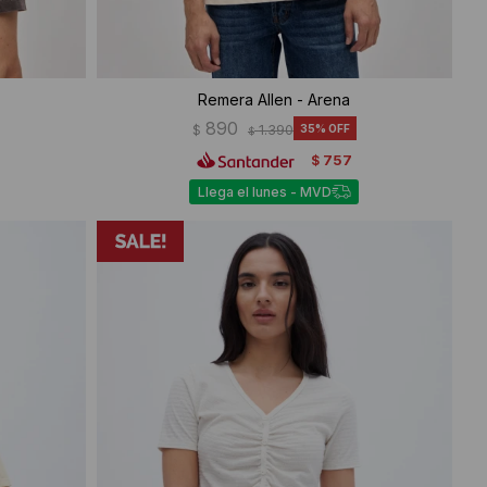
Remera Allen - Arena
890
$
1.390
35
$
757
$
Llega el lunes - MVD