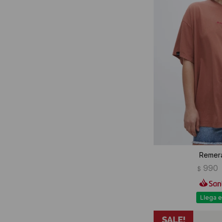
Remera
990
$
Llega e