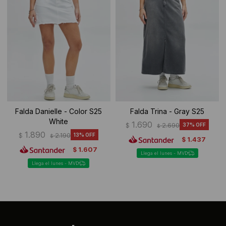
Falda Danielle - Color S25
Falda Trina - Gray S25
White
1.690
$
2.690
37
$
1.890
$
2.190
13
$
1.437
$
1.607
$
Llega el lunes - MVD
Llega el lunes - MVD