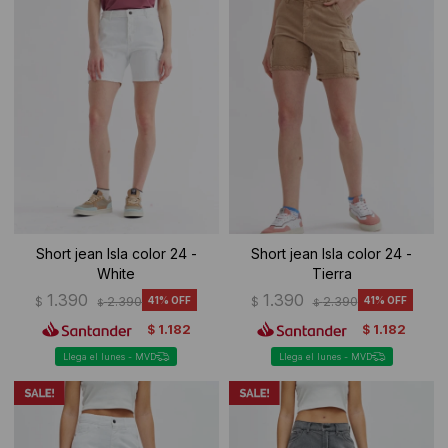
Ropa Interior
Camisas y blusas
Canguros
Vestidos
Camperas
Sherpas
Tejidos
Buzos
Short jean Isla color 24 -
Short jean Isla color 24 -
White
Tierra
Shorts de baño
1.390
1.390
$
2.390
41
$
2.390
41
$
$
1.182
1.182
$
$
Sherpas
Llega el lunes - MVD
Llega el lunes - MVD