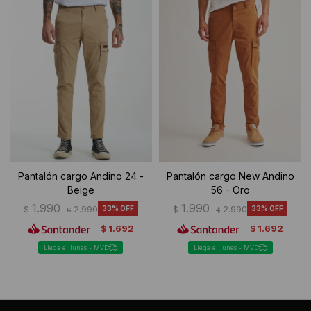
Ropa Interior
Camisas y blusas
Canguros
Vestidos
Camperas
Sherpas
Tejidos
Buzos
Pantalón cargo Andino 24 -
Pantalón cargo New Andino
Beige
56 - Oro
Shorts de baño
1.990
1.990
$
2.990
33
$
2.990
33
$
$
1.692
1.692
$
$
Sherpas
Llega el lunes - MVD
Llega el lunes - MVD