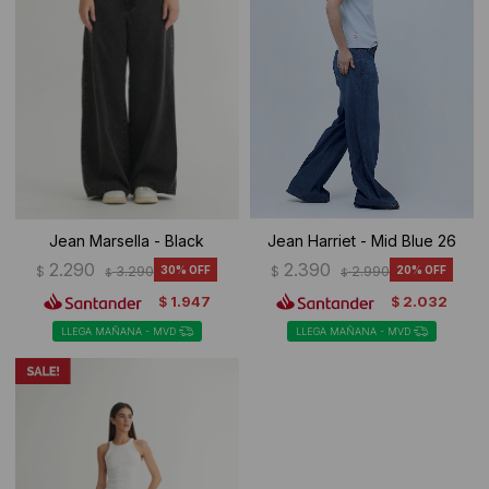
Jean Marsella - Black
Jean Harriet - Mid Blue 26
2.290
2.390
$
3.290
30
$
2.990
20
$
$
1.947
2.032
$
$
LLEGA MAÑANA - MVD
LLEGA MAÑANA - MVD