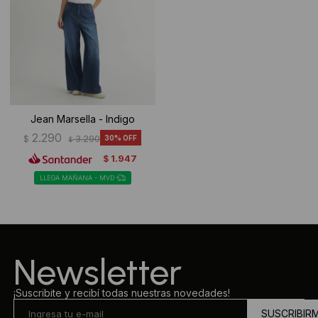
Jean Marsella - Indigo
2.290
$
3.290
30
$
1.947
$
LLEGA MAÑANA - MVD
Newsletter
¡Suscribite y recibí todas nuestras novedades!
SUSCRIBIR