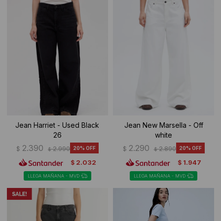
Ropa Interior
Camisas y blusas
Canguros
Vestidos
Camperas
Sherpas
Tejidos
Buzos
Jean Harriet - Used Black
Jean New Marsella - Off
26
white
Shorts de baño
2.390
2.290
$
2.990
20
$
2.890
20
$
$
2.032
1.947
$
$
Sherpas
LLEGA MAÑANA - MVD
LLEGA MAÑANA - MVD