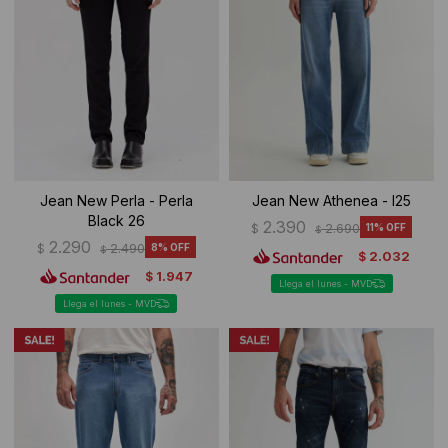
Jean New Perla - Perla
Jean New Athenea - I25
Black 26
2.390
$
2.690
11
$
2.290
$
2.490
8
$
2.032
$
1.947
$
Llega el lunes - MVD
Llega el lunes - MVD