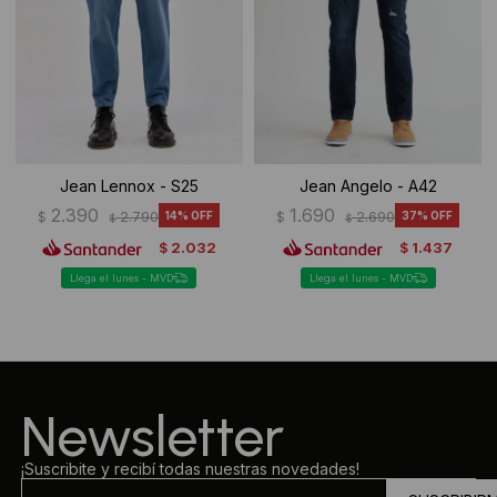
Jean Lennox - S25
Jean Angelo - A42
2.390
1.690
$
2.790
14
$
2.690
37
$
$
2.032
1.437
$
$
Llega el lunes - MVD
Llega el lunes - MVD
Newsletter
¡Suscribite y recibí todas nuestras novedades!