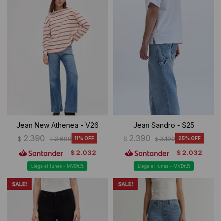
Ropa Interior
Camisas y blusas
Canguros
Vestidos
Camperas
Sherpas
Tejidos
Buzos
Jean New Athenea - V26
Jean Sandro - S25
2.390
2.390
$
2.690
11
$
3.190
25
$
$
Shorts de baño
2.032
2.032
$
$
Sherpas
Llega el lunes - MVD
Llega el lunes - MVD