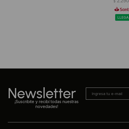
2.29
$
LLEGA
Newsletter
¡Suscribite y recibí todas nuestras
novedades!