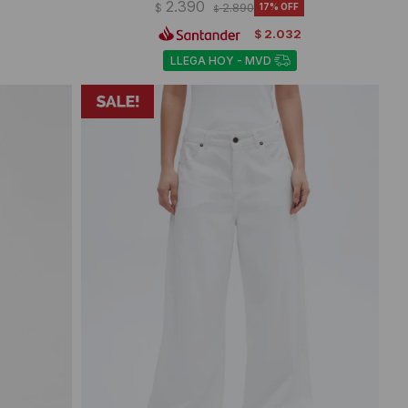
2.390
$
2.890
17
$
2.032
$
LLEGA HOY - MVD