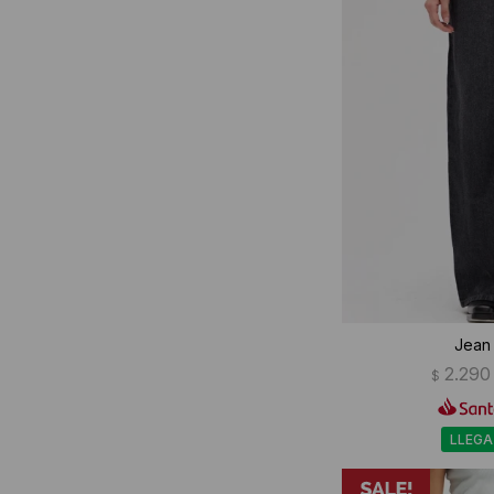
Jean 
2.290
$
LLEGA