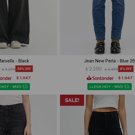
arsella - Black
Jean New Perla - Blue 26
2.290
3.290
30
$
2.490
8
$
$
1.947
1.947
$
$
 HOY - MVD
LLEGA HOY - MVD