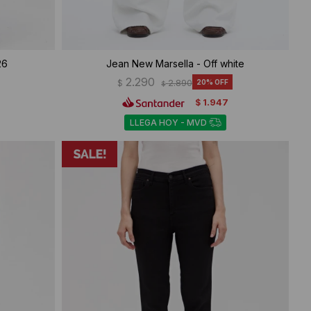
26
Jean New Marsella - Off white
2.290
$
2.890
20
$
1.947
$
LLEGA HOY - MVD