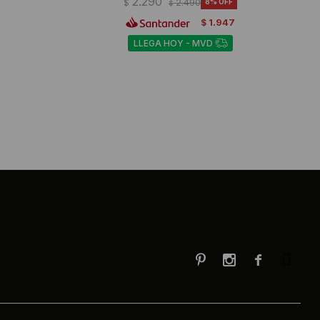
2.290
$
2.490
8
$
1.947
$
LLEGA HOY - MVD


