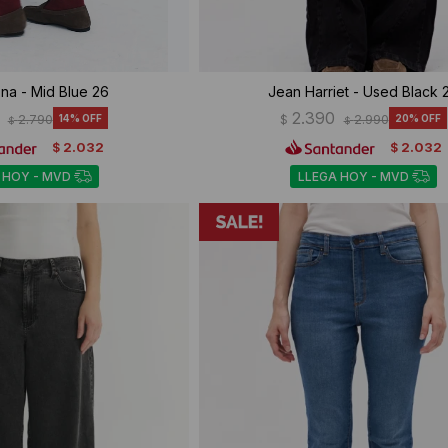
na - Mid Blue 26
Jean Harriet - Used Black 
2.390
2.790
14
$
2.990
20
$
$
2.032
2.032
$
$
 HOY - MVD
LLEGA HOY - MVD