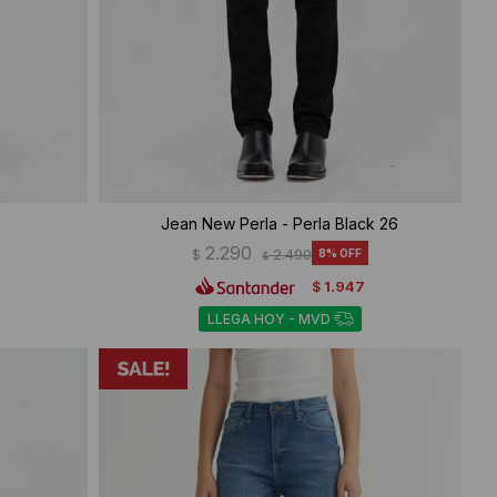
Jean New Perla - Perla Black 26
2.290
$
2.490
8
$
1.947
$
LLEGA HOY - MVD