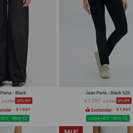
Piena - Black
Jean Perla - Black S25
2.290
2.990
23
$
2.490
8
$
$
1.947
1.947
$
$
 HOY - MVD
LLEGA HOY - MVD