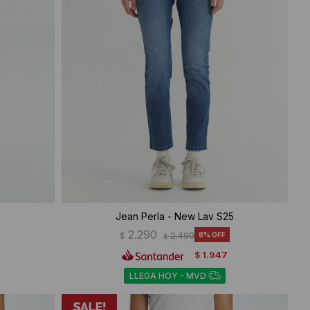
Jean Perla - New Lav S25
2.290
$
2.490
8
$
1.947
$
LLEGA HOY - MVD