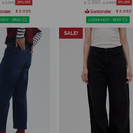
2.390
2.990
20
$
2.690
11
$
$
2.032
2.032
$
$
 HOY - MVD
LLEGA HOY - MVD