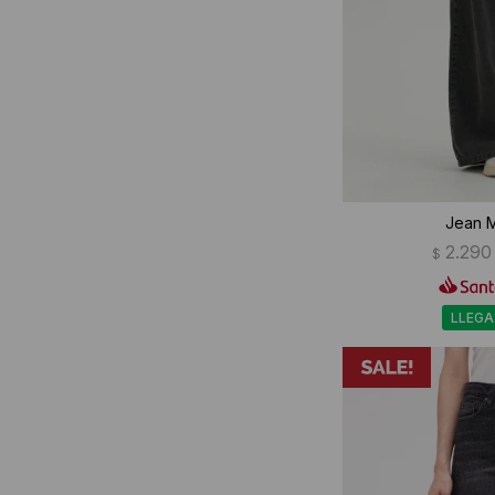
Jean M
2.290
$
LLEGA