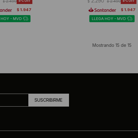
0
2.290
2.490
8
$
2.490
8
$
$
1.947
1.947
$
$
 HOY - MVD
LLEGA HOY - MVD
Mostrando
15
de
15
SUSCRIBIRME