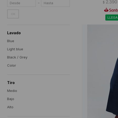
2.390
$
OK
LLEGA
Lavado
Blue
Light blue
Black / Grey
Color
Tiro
Medio
Bajo
Alto