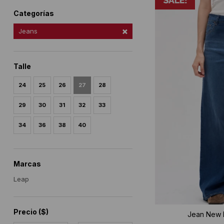
Categorías
Jeans
Talle
24
25
26
27
28
29
30
31
32
33
34
36
38
40
Marcas
Leap
Precio
($)
Jean New M