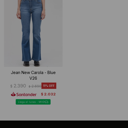
Ropa Interior
Camisas y blusas
Canguros
Vestidos
Camperas
Sherpas
Tejidos
Buzos
Jean New Carola - Blue
V26
Shorts de baño
2.390
$
2.690
11
$
2.032
$
Sherpas
Llega el lunes - MVD