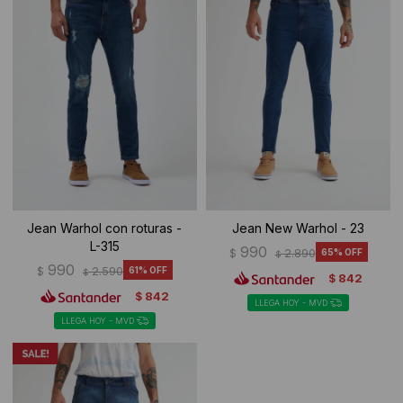
Ropa Interior
Camisas y blusas
Canguros
Vestidos
Camperas
Sherpas
Tejidos
Buzos
Jean Warhol con roturas -
Jean New Warhol - 23
L-315
990
$
2.890
65
$
Shorts de baño
990
$
2.590
61
$
842
$
842
$
Sherpas
LLEGA HOY - MVD
LLEGA HOY - MVD