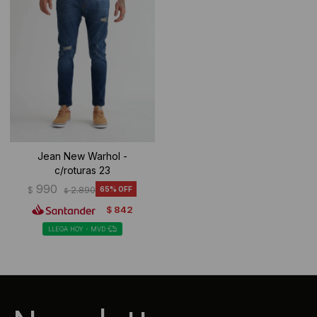
Jean New Warhol -
c/roturas 23
990
$
2.890
65
$
842
$
LLEGA HOY - MVD