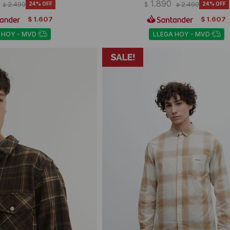
1.890
2.490
24
$
2.490
24
$
$
1.607
1.607
$
$
 HOY - MVD
LLEGA HOY - MVD