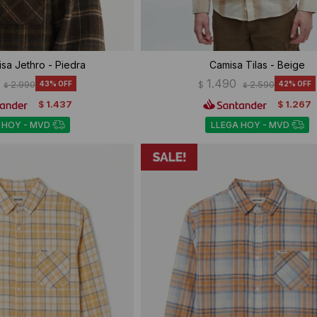
sa Jethro - Piedra
Camisa Tilas - Beige
1.490
2.990
43
$
2.590
42
$
$
1.437
1.267
$
$
 HOY - MVD
LLEGA HOY - MVD