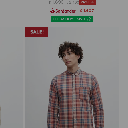
1.890
$
2.490
24
$
1.607
$
LLEGA HOY - MVD