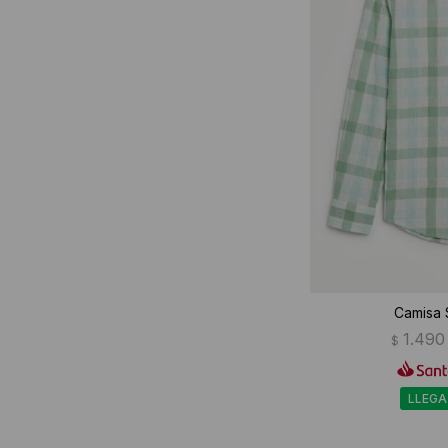
Camisa 
1.490
$
LLEGA