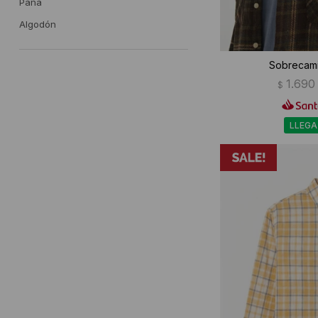
Pana
Algodón
Sobrecami
1.690
$
LLEGA