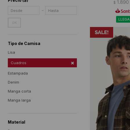
Precio
($)
1.890
$
LLEGA
OK
Tipo de Camisa
Lisa
Cuadros
Estampada
Denim
Manga corta
Manga larga
Material