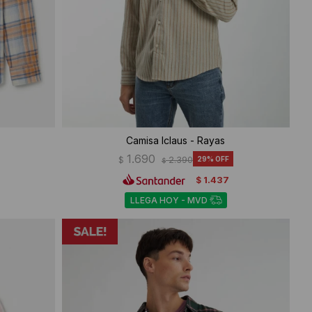
Camisa Iclaus - Rayas
1.690
$
2.390
29
$
1.437
$
LLEGA HOY - MVD