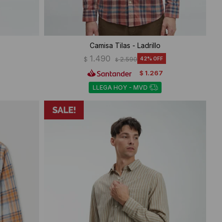
Camisa Tilas - Ladrillo
1.490
$
2.590
42
$
1.267
$
LLEGA HOY - MVD