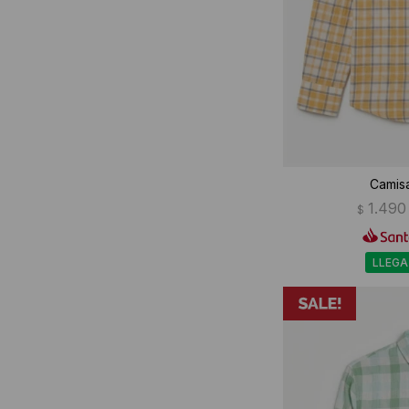
Camis
1.490
$
LLEGA