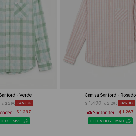
Sanford - Verde
Camisa Sanford - Rosado
1.490
2.290
34
$
2.290
34
$
$
1.267
1.267
$
$
 HOY - MVD
LLEGA HOY - MVD