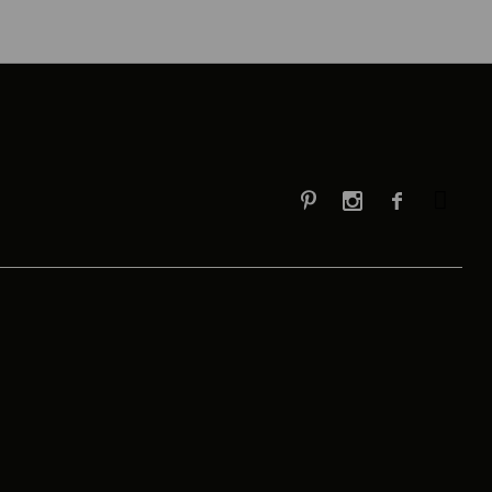


