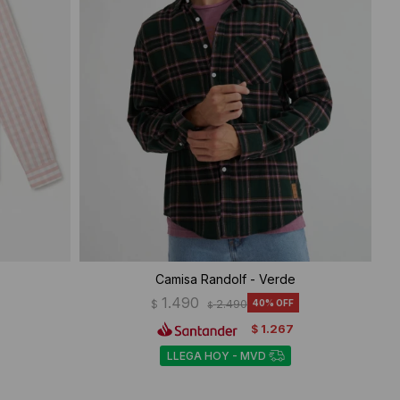
Camisa Randolf - Verde
1.490
$
2.490
40
$
1.267
$
LLEGA HOY - MVD