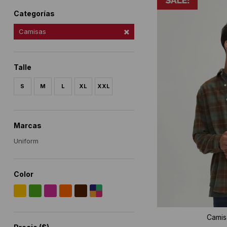
Categorías
Camisas
Talle
S
M
L
XL
XXL
Marcas
Uniform
Color
Camis