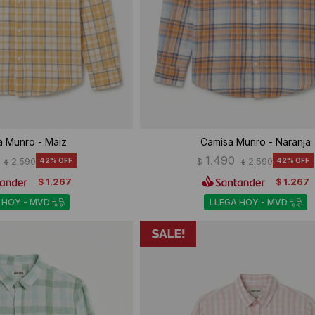
a Munro - Maiz
Camisa Munro - Naranja
1.490
2.590
42
$
2.590
42
$
$
1.267
1.267
$
$
 HOY - MVD
LLEGA HOY - MVD