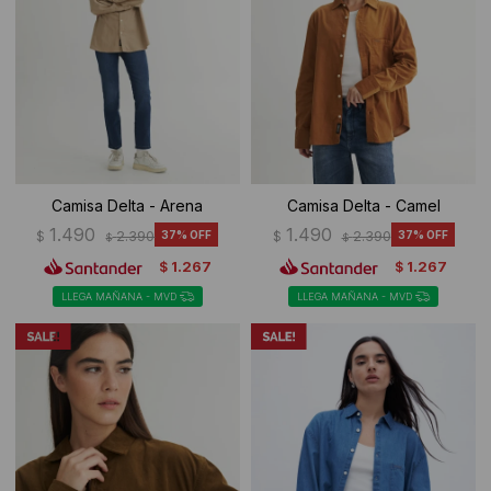
Camisa Delta - Arena
Camisa Delta - Camel
1.490
1.490
$
2.390
37
$
2.390
37
$
$
1.267
1.267
$
$
LLEGA MAÑANA - MVD
LLEGA MAÑANA - MVD