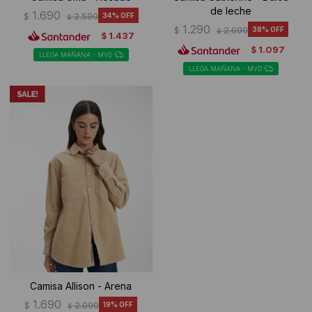
de leche
1.690
$
2.590
34
$
1.290
$
2.090
38
$
1.437
$
1.097
$
LLEGA MAÑANA - MVD
LLEGA MAÑANA - MVD
Camisa Allison - Arena
1.690
$
2.090
19
$