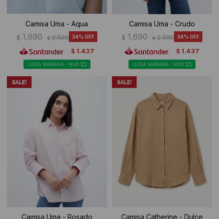
Camisa Uma - Aqua
Camisa Uma - Crudo
1.690
1.690
$
2.590
34
$
2.590
34
$
$
1.437
1.437
$
$
LLEGA MAÑANA - MVD
LLEGA MAÑANA - MVD
Camisa Uma - Rosado
Camisa Catherine - Dulce