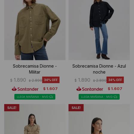
Sobrecamisa Dionne -
Sobrecamisa Dionne - Azul
Militar
noche
1.890
1.890
$
2.890
34
$
2.890
34
$
$
1.607
1.607
$
$
LLEGA MAÑANA - MVD
LLEGA MAÑANA - MVD