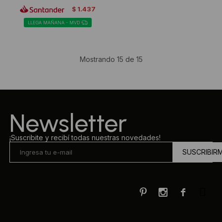
1.437
$
LLEGA MAÑANA - MVD
Mostrando
15
de
15
Newsletter
¡Suscribite y recibí todas nuestras novedades!
SUSCRIBIR


