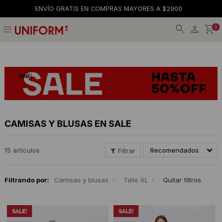
ENVÍO GRATIS EN COMPRAS MAYORES A $2900
menu
0
Jeans
Jeans
Gorros
La empresa
Preguntas frecuentes
Calzado
Remeras
Gorras
Tiendas
Términos y condiciones
Remeras
Shorts y faldas
Billeteras
Trabaja con nosotros
Camisas
Musculosas
Cintos
Contacto
CAMISAS Y BLUSAS EN SALE
Bermudas
Accesorios
Medias
15 artículos
Recomendados
Pantalones
Camperas
Filtrando por:
Camisas y blusas
Talle XL
Quitar filtros
Musculosas
Tejidos
Accesorios
Buzos