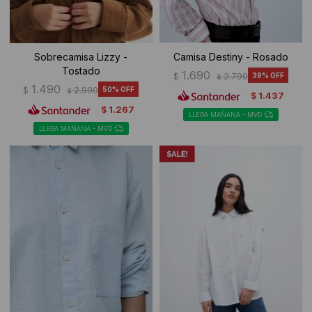
Sobrecamisa Lizzy -
Camisa Destiny - Rosado
Tostado
1.690
$
2.790
39
$
1.490
$
2.990
50
$
1.437
$
1.267
$
LLEGA MAÑANA - MVD
LLEGA MAÑANA - MVD