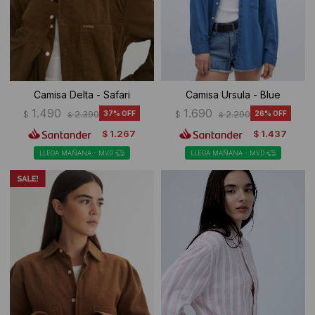
Camisa Delta - Safari
Camisa Ursula - Blue
1.490
1.690
$
2.390
37
$
2.290
26
$
$
1.267
1.437
$
$
LLEGA MAÑANA - MVD
LLEGA MAÑANA - MVD