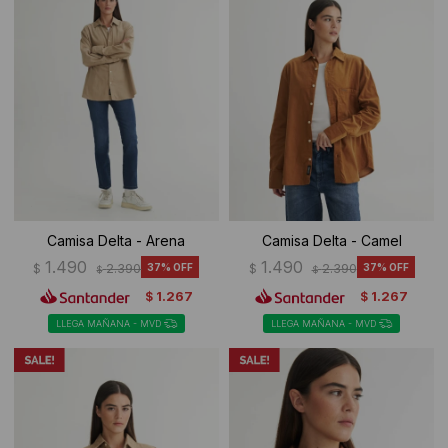
Camisa Delta - Arena
Camisa Delta - Camel
1.490
1.490
$
2.390
37
$
2.390
37
$
$
1.267
1.267
$
$
LLEGA MAÑANA - MVD
LLEGA MAÑANA - MVD