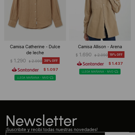
Camisa Catherine - Dulce
Camisa Allison - Arena
de leche
1.690
$
2.090
19
$
1.290
$
2.090
38
$
1.437
$
1.097
$
LLEGA MAÑANA - MVD
LLEGA MAÑANA - MVD
Newsletter
¡Suscribite y recibí todas nuestras novedades!