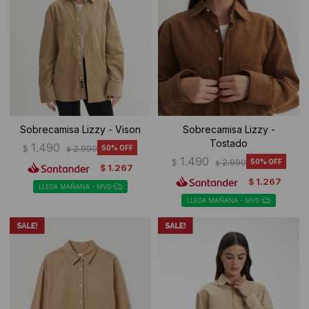
Sobrecamisa Lizzy - Vison
Sobrecamisa Lizzy -
Tostado
1.490
$
2.990
50
$
1.490
$
2.990
50
$
1.267
$
1.267
$
LLEGA MAÑANA - MVD
LLEGA MAÑANA - MVD