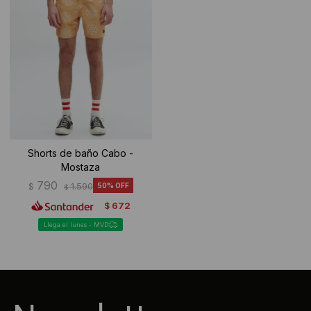
Shorts de baño Cabo -
Mostaza
790
$
1.590
50
$
672
$
Llega el lunes - MVD