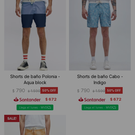
Ropa Interior
Camisas y blusas
Canguros
Vestidos
Camperas
Sherpas
Tejidos
Buzos
Shorts de baño Polonia -
Shorts de baño Cabo -
Aqua block
Indigo
Shorts de baño
790
790
$
1.590
50
$
1.590
50
$
$
672
672
$
$
Sherpas
Llega el lunes - MVD
Llega el lunes - MVD