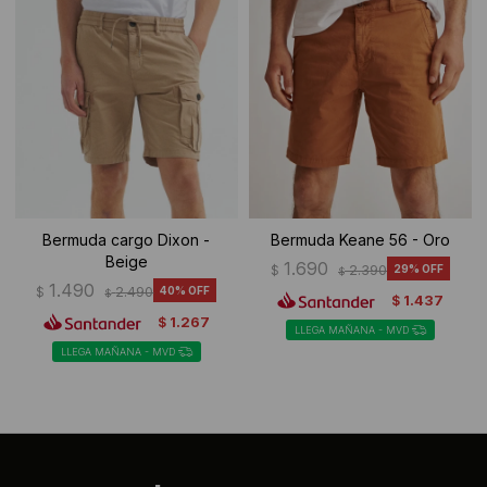
Bermuda cargo Dixon -
Bermuda Keane 56 - Oro
Beige
1.690
$
2.390
29
$
1.490
$
2.490
40
$
1.437
$
1.267
$
LLEGA MAÑANA - MVD
LLEGA MAÑANA - MVD