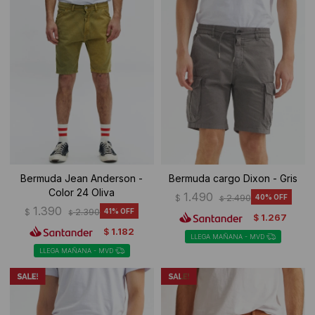
Ropa Interior
Camisas y blusas
Canguros
Vestidos
Camperas
Sherpas
Tejidos
Buzos
Bermuda Jean Anderson -
Bermuda cargo Dixon - Gris
Color 24 Oliva
1.490
$
2.490
40
$
Shorts de baño
1.390
$
2.390
41
$
1.267
$
1.182
$
Sherpas
LLEGA MAÑANA - MVD
LLEGA MAÑANA - MVD