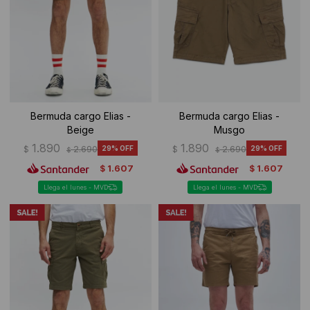
Bermuda cargo Elias -
Bermuda cargo Elias -
Beige
Musgo
1.890
1.890
$
2.690
29
$
2.690
29
$
$
1.607
1.607
$
$
Llega el lunes - MVD
Llega el lunes - MVD