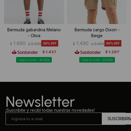
Bermuda gabardina Melano
Bermuda cargo Dixon -
- Oliva
Beige
1.690
1.490
$
2.290
26
$
2.490
40
$
$
1.437
1.267
$
$
Llega el lunes - MVD
Llega el lunes - MVD
Newsletter
¡Suscribite y recibí todas nuestras novedades!
SUSCRIBIR