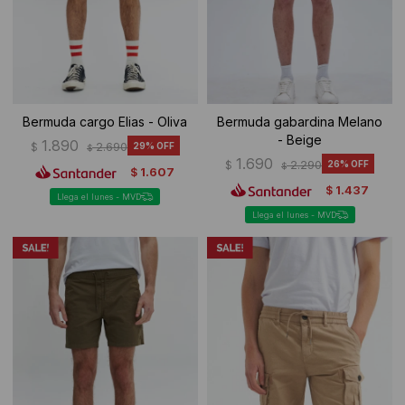
Bermuda cargo Elias - Oliva
Bermuda gabardina Melano
- Beige
1.890
$
2.690
29
$
1.690
$
2.290
26
$
1.607
$
1.437
$
Llega el lunes - MVD
Llega el lunes - MVD