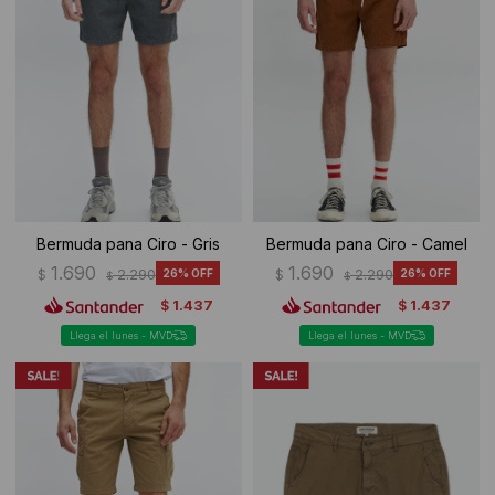
Bermuda pana Ciro - Gris
Bermuda pana Ciro - Camel
1.690
1.690
$
2.290
26
$
2.290
26
$
$
1.437
1.437
$
$
Llega el lunes - MVD
Llega el lunes - MVD