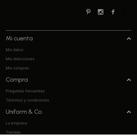



Mi cuenta
Mis datos
Mis direcciones
Mis compras
Compra
Preguntas frecuentes
Términos y condiciones
Uniform & Co.
La empresa
Tiendas