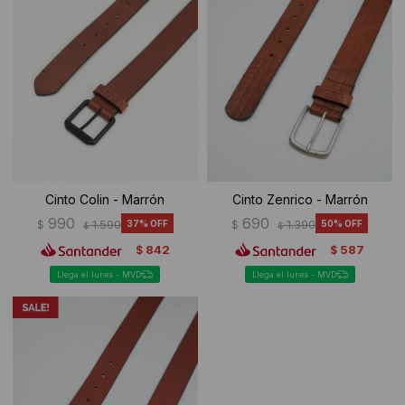
Cinto Colin - Marrón
Cinto Zenrico - Marrón
990
690
$
1.590
37
$
1.390
50
$
$
842
587
$
$
Llega el lunes - MVD
Llega el lunes - MVD