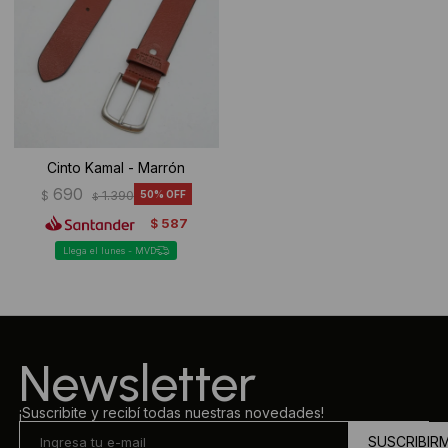
Cinto Kamal - Marrón
690
$
1.390
50
$
587
$
Llega el lunes - MVD
Newsletter
¡Suscribite y recibí todas nuestras novedades!
SUSCRIBIR