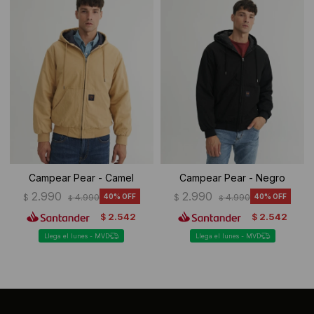
Ropa Interior
Camisas y blusas
Canguros
Vestidos
Camperas
Sherpas
Tejidos
Buzos
Campear Pear - Camel
Campear Pear - Negro
2.990
2.990
$
4.990
40
$
4.990
40
$
$
Shorts de baño
2.542
2.542
$
$
Sherpas
Llega el lunes - MVD
Llega el lunes - MVD