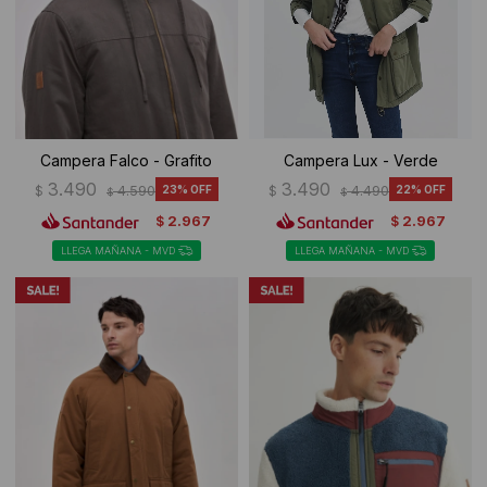
Campera Falco - Grafito
Campera Lux - Verde
3.490
3.490
$
4.590
23
$
4.490
22
$
$
2.967
2.967
$
$
LLEGA MAÑANA - MVD
LLEGA MAÑANA - MVD