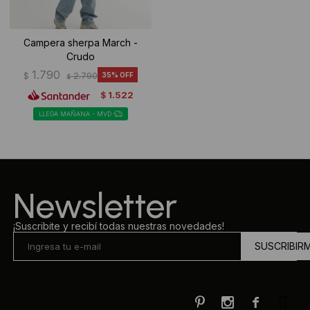
Campera sherpa March -
Crudo
1.790
$
2.790
35
$
1.522
$
LLEGA MAÑANA - MVD
Newsletter
¡Suscribite y recibí todas nuestras novedades!
SUSCRIBIR


