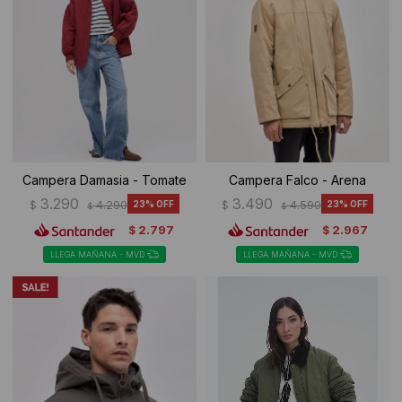
Campera Damasia - Tomate
Campera Falco - Arena
3.290
3.490
$
4.290
23
$
4.590
23
$
$
2.797
2.967
$
$
LLEGA MAÑANA - MVD
LLEGA MAÑANA - MVD