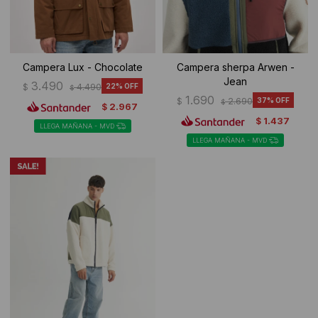
Campera Lux - Chocolate
Campera sherpa Arwen -
Jean
3.490
$
4.490
22
$
1.690
$
2.690
37
$
2.967
$
1.437
$
LLEGA MAÑANA - MVD
LLEGA MAÑANA - MVD