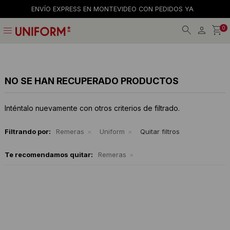
ENVÍO EXPRESS EN MONTEVIDEO CON PEDIDOS YA
menu
0
Jeans
Jeans
Gorros
La empresa
Preguntas frecuentes
Calzado
Remeras
Gorras
Tiendas
Términos y condiciones
NO SE HAN RECUPERADO PRODUCTOS
Remeras
Shorts y faldas
Billeteras
Trabaja con nosotros
Inténtalo nuevamente con otros criterios de filtrado.
Camisas
Musculosas
Cintos
Contacto
Filtrando por:
Remeras
Uniform
Quitar filtros
Bermudas
Accesorios
Medias
Te recomendamos quitar:
Remeras
Pantalones
Camperas
Musculosas
Tejidos
Accesorios
Buzos