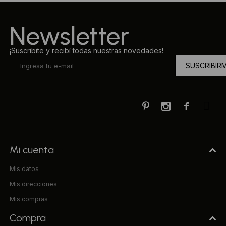
Ropa Interior
Camisas y blusas
Newsletter
Canguros
Vestidos
¡Suscribite y recibí todas nuestras novedades!
SUSCRIBIR
Camperas
Sherpas
Tejidos



Buzos
Shorts de baño
Mi cuenta
Mis datos
Sherpas
Mis direcciones
Mis compras
Compra