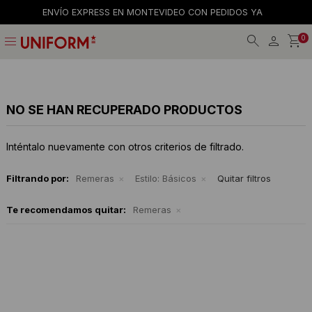
ENVÍO EXPRESS EN MONTEVIDEO CON PEDIDOS YA
menu
0
Jeans
Jeans
Gorros
La empresa
Preguntas frecuentes
Calzado
Remeras
Gorras
Tiendas
Términos y condiciones
NO SE HAN RECUPERADO PRODUCTOS
Remeras
Shorts y faldas
Billeteras
Trabaja con nosotros
Inténtalo nuevamente con otros criterios de filtrado.
Camisas
Musculosas
Cintos
Contacto
Filtrando por:
Remeras
Estilo:
Básicos
Quitar filtros
Bermudas
Accesorios
Medias
Te recomendamos quitar:
Remeras
Pantalones
Camperas
Musculosas
Tejidos
Accesorios
Buzos