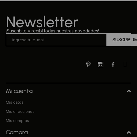
Ropa Interior
Camisas y blusas
Newsletter
Canguros
Vestidos
¡Suscribite y recibí todas nuestras novedades!
SUSCRIBIR
Camperas
Sherpas
Tejidos



Buzos
Shorts de baño
Mi cuenta
Mis datos
Sherpas
Mis direcciones
Mis compras
Compra