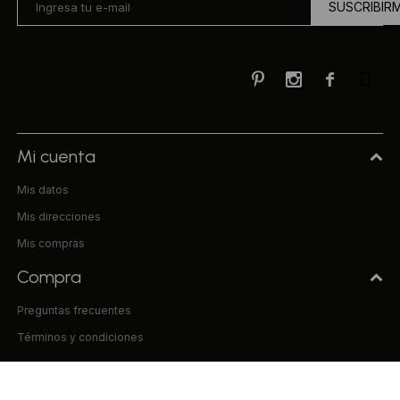
SUSCRIBIR



Mi cuenta
Mis datos
Mis direcciones
Mis compras
Compra
Preguntas frecuentes
Términos y condiciones
Uniform & Co.