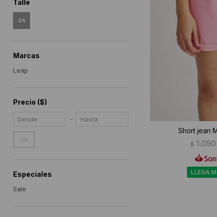
Talle
24
Marcas
Leap
Precio
($)
Short jean 
OK
1.090
$
LLEGA 
Especiales
Sale