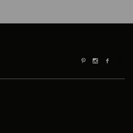


