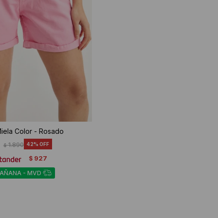
Miela Color - Rosado
1.890
42
$
927
$
MAÑANA - MVD