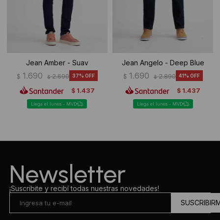
Jean Amber - Suav
Jean Angelo - Deep Blue
1.690
1.690
$
2.690
37
$
2.890
41
$
$
1.437
1.437
$
$
Llega el lunes - MVD
Llega el lunes - MVD
Newsletter
¡Suscribite y recibí todas nuestras novedades!
SUSCRIBIR