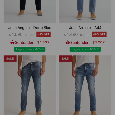
Jean Angelo - Deep Blue
Jean Arezzo - A44
1.690
1.490
$
2.890
41
$
2.890
48
$
$
1.437
1.267
$
$
Llega el lunes - MVD
Llega el lunes - MVD