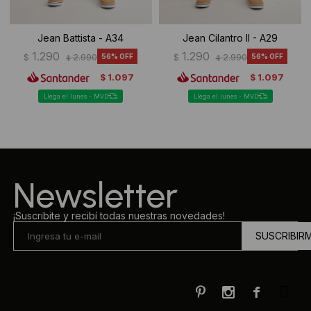
Jean Battista - A34
Jean Cilantro II - A29
1.290
1.290
$
2.990
56
$
2.990
56
$
$
1.097
1.097
$
$
Llega el lunes - MVD
Llega el lunes - MVD
Newsletter
¡Suscribite y recibí todas nuestras novedades!
SUSCRIBIR


