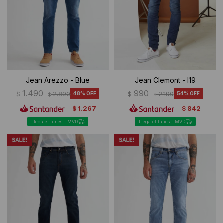
Ropa Interior
Camisas y blusas
Canguros
Vestidos
Camperas
Sherpas
Jean Arezzo - Blue
Jean Clemont - I19
Tejidos
1.490
990
$
2.890
48
$
2.190
54
$
$
1.267
842
$
$
Buzos
Llega el lunes - MVD
Llega el lunes - MVD
Shorts de baño
Sherpas