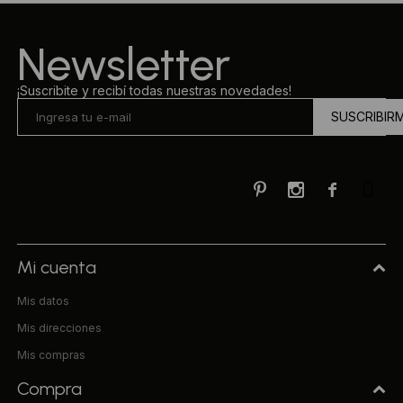
Ropa Interior
Camisas y blusas
Newsletter
Canguros
Vestidos
¡Suscribite y recibí todas nuestras novedades!
SUSCRIBIR
Camperas
Sherpas
Tejidos



Buzos
Shorts de baño
Mi cuenta
Mis datos
Sherpas
Mis direcciones
Mis compras
Compra