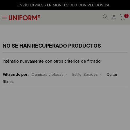
ENVÍO EXPRESS EN MONTEVIDEO CON PEDIDOS YA
menu
0
Jeans
Jeans
Gorros
La empresa
Preguntas frecuentes
Calzado
Remeras
Gorras
Tiendas
Términos y condiciones
NO SE HAN RECUPERADO PRODUCTOS
Remeras
Shorts y faldas
Billeteras
Trabaja con nosotros
Inténtalo nuevamente con otros criterios de filtrado.
Camisas
Musculosas
Cintos
Contacto
Filtrando por:
Camisas y blusas
Estilo:
Básicos
Quitar
filtros
Bermudas
Accesorios
Medias
Pantalones
Camperas
Musculosas
Tejidos
Accesorios
Buzos