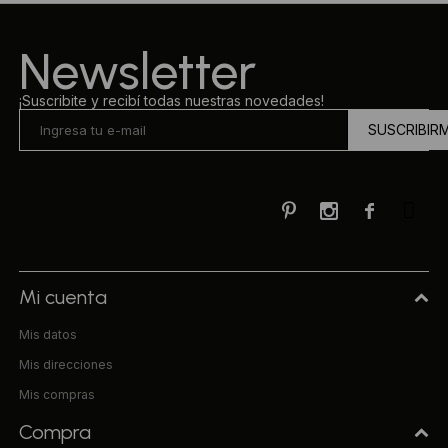
Ropa Interior
Camisas y blusas
Newsletter
Canguros
Vestidos
¡Suscribite y recibí todas nuestras novedades!
SUSCRIBIR
Camperas
Sherpas
Tejidos



Buzos
Shorts de baño
Mi cuenta
Mis datos
Sherpas
Mis direcciones
Mis compras
Compra