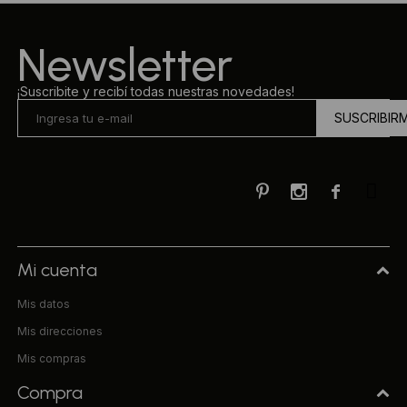
Ropa Interior
Camisas y blusas
Newsletter
Canguros
Vestidos
¡Suscribite y recibí todas nuestras novedades!
SUSCRIBIR
Camperas
Sherpas
Tejidos



Buzos
Shorts de baño
Mi cuenta
Mis datos
Sherpas
Mis direcciones
Mis compras
Compra