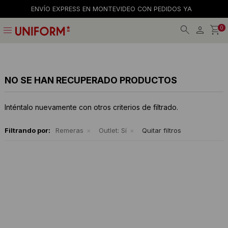
ENVÍO EXPRESS EN MONTEVIDEO CON PEDIDOS YA
menu
0
Jeans
Jeans
Gorros
La empresa
Preguntas frecuentes
Calzado
Remeras
Gorras
Tiendas
Términos y condiciones
NO SE HAN RECUPERADO PRODUCTOS
Remeras
Shorts y faldas
Billeteras
Trabaja con nosotros
Inténtalo nuevamente con otros criterios de filtrado.
Camisas
Musculosas
Cintos
Contacto
Filtrando por:
Remeras
Outlet:
Sí
Quitar filtros
Bermudas
Accesorios
Medias
Pantalones
Camperas
Musculosas
Tejidos
Accesorios
Buzos