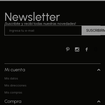
Ropa Interior
Camisas y blusas
Newsletter
Canguros
Vestidos
¡Suscribite y recibí todas nuestras novedades!
SUSCRIBIR
Camperas
Sherpas
Tejidos



Buzos
Shorts de baño
Mi cuenta
Mis datos
Sherpas
Mis direcciones
Mis compras
Compra