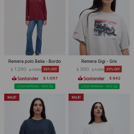
Remera polo Belia - Bordo
Remera Gigi - Gris
1.290
990
$
1.990
35
$
1.290
23
$
$
1.097
842
$
$
LLEGA MAÑANA - MVD
LLEGA MAÑANA - MVD