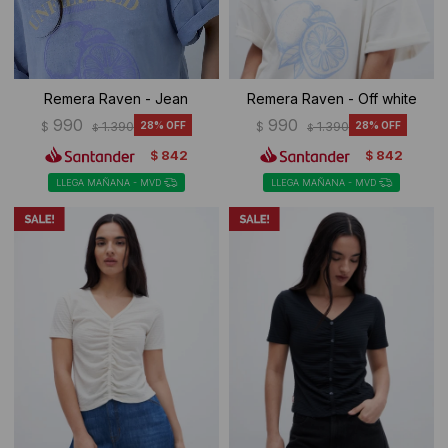
Remera Raven - Jean
Remera Raven - Off white
990
990
$
1.390
28
$
1.390
28
$
$
842
842
$
$
LLEGA MAÑANA - MVD
LLEGA MAÑANA - MVD