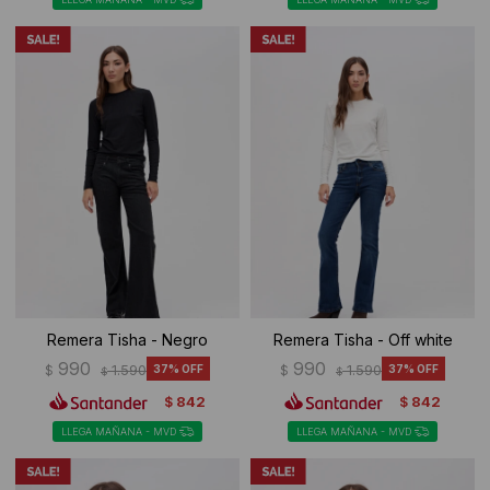
Remera Tisha - Negro
Remera Tisha - Off white
990
990
$
1.590
37
$
1.590
37
$
$
842
842
$
$
LLEGA MAÑANA - MVD
LLEGA MAÑANA - MVD