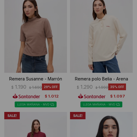
Remera Susanne - Marrón
Remera polo Belia - Arena
1.190
1.290
$
1.690
29
$
1.990
35
$
$
1.012
1.097
$
$
LLEGA MAÑANA - MVD
LLEGA MAÑANA - MVD