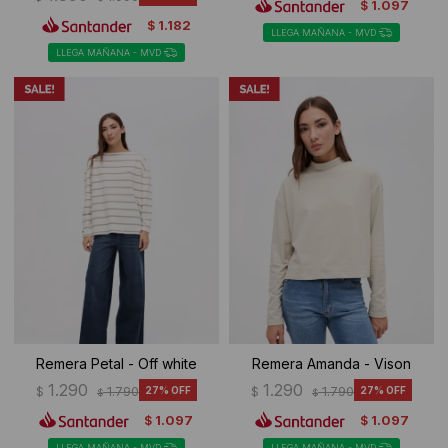
1.097
$
1.182
$
LLEGA MAÑANA - MVD
LLEGA MAÑANA - MVD
Remera Petal - Off white
Remera Amanda - Vison
1.290
1.290
$
1.790
27
$
1.790
27
$
$
1.097
1.097
$
$
LLEGA MAÑANA - MVD
LLEGA MAÑANA - MVD