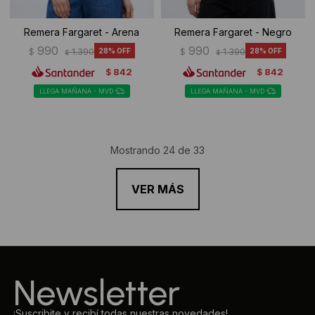
Remera Fargaret - Arena
Remera Fargaret - Negro
990
990
$
1.390
28
$
1.390
28
$
$
842
842
$
$
LLEGA MAÑANA - MVD
LLEGA MAÑANA - MVD
Mostrando
24
de
33
VER MÁS
Newsletter
¡Suscribite y recibí todas nuestras novedades!