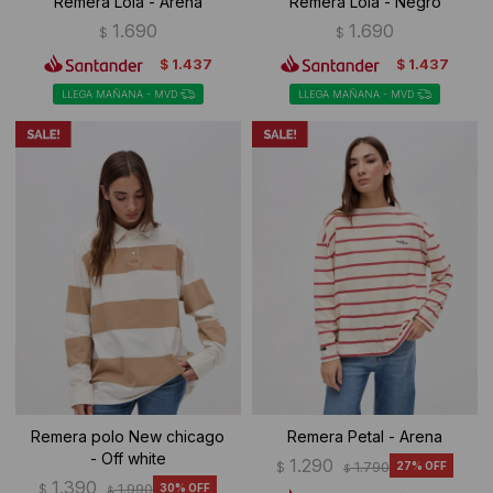
Remera Lola - Arena
Remera Lola - Negro
1.690
1.690
$
$
1.437
1.437
$
$
LLEGA MAÑANA - MVD
LLEGA MAÑANA - MVD
Remera polo New chicago
Remera Petal - Arena
- Off white
1.290
$
1.790
27
$
1.390
$
1.990
30
$