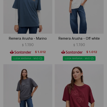
Ropa Interior
Camisas y blusas
Canguros
Vestidos
Camperas
Sherpas
Remera Arusha - Marino
Remera Arusha - Off white
Tejidos
1.190
1.190
$
$
1.012
1.012
$
$
Buzos
LLEGA MAÑANA - MVD
LLEGA MAÑANA - MVD
Shorts de baño
Sherpas