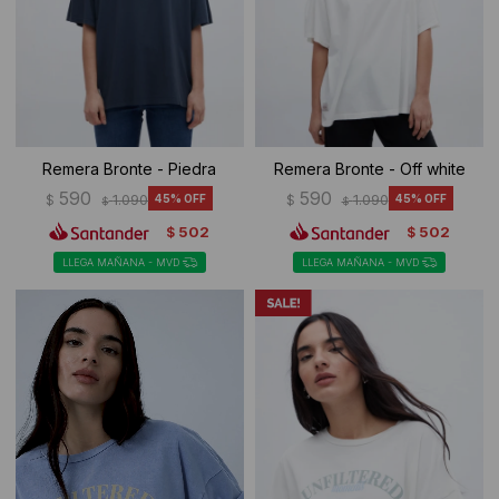
Remera Bronte - Piedra
Remera Bronte - Off white
590
590
$
1.090
45
$
1.090
45
$
$
502
502
$
$
LLEGA MAÑANA - MVD
LLEGA MAÑANA - MVD