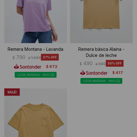
Ropa Interior
Camisas y blusas
Canguros
Vestidos
Camperas
Sherpas
Remera Montana - Lavanda
Remera básica Alaina -
Dulce de leche
Tejidos
790
$
1.090
27
$
490
$
990
50
$
672
$
Buzos
417
$
LLEGA MAÑANA - MVD
LLEGA MAÑANA - MVD
Shorts de baño
Sherpas