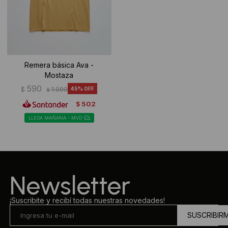
Remera básica Ava -
Mostaza
590
$
1.090
45
$
502
$
LLEGA MAÑANA - MVD
Newsletter
¡Suscribite y recibí todas nuestras novedades!
SUSCRIBIR