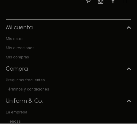



Mi cuenta
Mis datos
Mis direcciones
Mis compras
Compra
Preguntas frecuentes
Términos y condiciones
Uniform & Co.
La empresa
Tiendas
Trabaja con nosotros