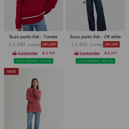
Buzo punto Rali - Tomate
Buzo punto Rali - Off white
2.490
2.490
$
3.390
26
$
3.390
26
$
$
2.117
2.117
$
$
LLEGA MAÑANA - MVD
LLEGA MAÑANA - MVD