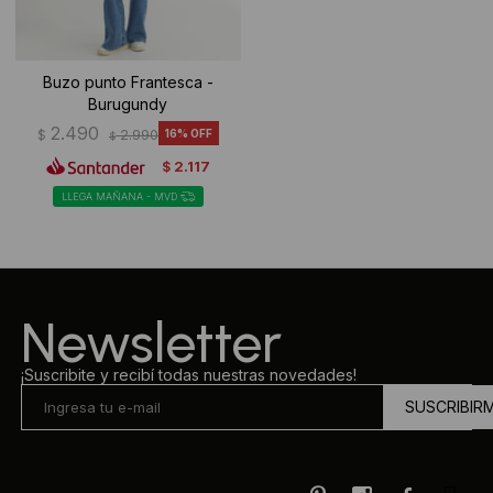
Buzo punto Frantesca -
Burugundy
2.490
$
2.990
16
$
2.117
$
LLEGA MAÑANA - MVD
Newsletter
¡Suscribite y recibí todas nuestras novedades!
SUSCRIBIR