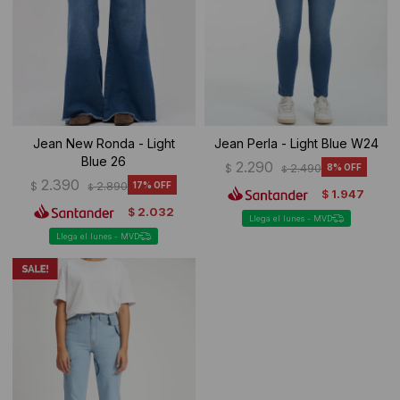
Ropa Interior
Camisas y blusas
Canguros
Vestidos
Camperas
Sherpas
Jean New Ronda - Light
Jean Perla - Light Blue W24
Blue 26
Tejidos
2.290
$
2.490
8
$
2.390
$
2.890
17
$
1.947
$
Buzos
2.032
$
Llega el lunes - MVD
Llega el lunes - MVD
Shorts de baño
Sherpas