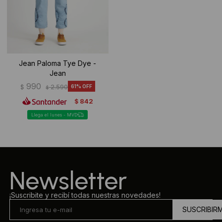
Jean Paloma Tye Dye -
Jean
990
$
2.590
61
$
842
$
Llega el lunes - MVD
Newsletter
¡Suscribite y recibí todas nuestras novedades!
SUSCRIBIR