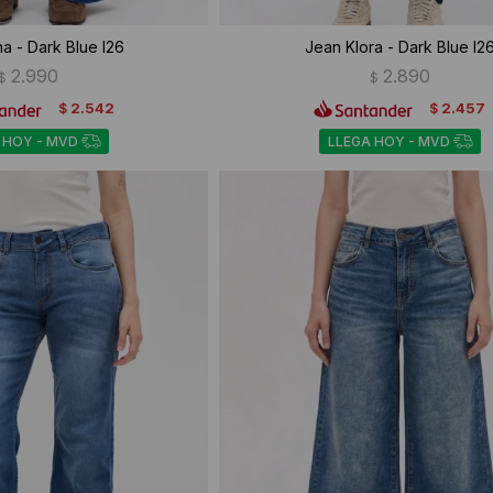
a - Dark Blue I26
Jean Klora - Dark Blue I2
2.990
2.890
$
$
2.542
2.457
$
$
 HOY - MVD
LLEGA HOY - MVD