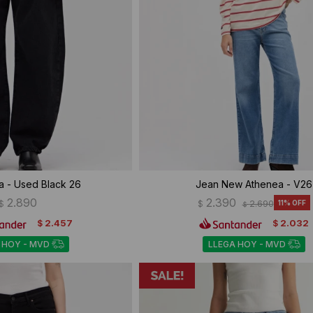
a - Used Black 26
Jean New Athenea - V26
2.890
2.390
$
$
2.690
11
$
2.457
2.032
$
$
 HOY - MVD
LLEGA HOY - MVD