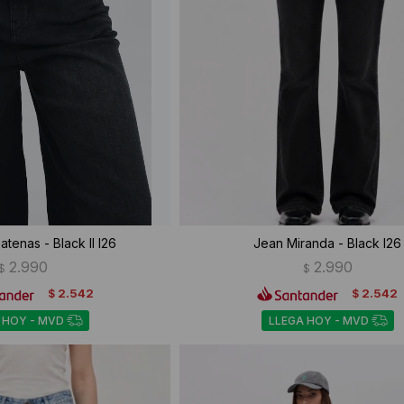
tenas - Black II I26
Jean Miranda - Black I26
2.990
2.990
$
$
2.542
2.542
$
$
 HOY - MVD
LLEGA HOY - MVD