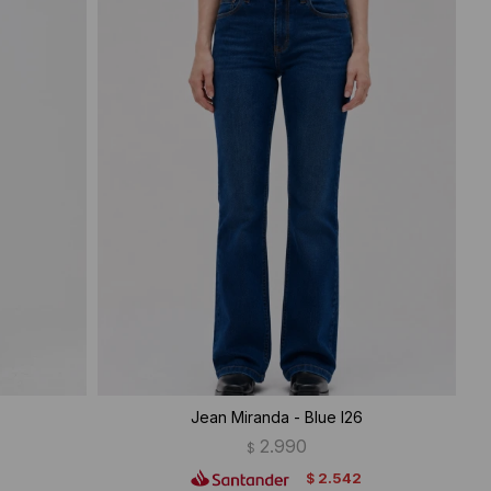
Jean Miranda - Blue I26
2.990
$
2.542
$