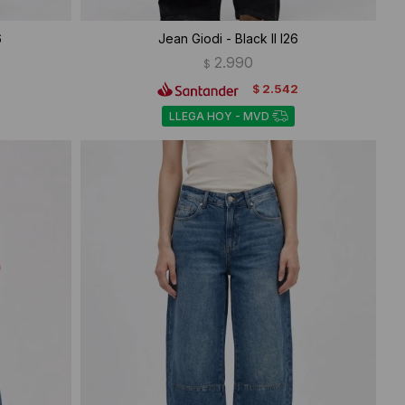
6
Jean Giodi - Black II I26
2.990
$
2.542
$
LLEGA HOY - MVD