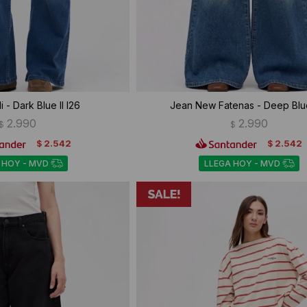
 - Dark Blue II I26
Jean New Fatenas - Deep Blu
2.990
2.990
$
$
2.542
2.542
$
$
 HOY - MVD
LLEGA HOY - MVD