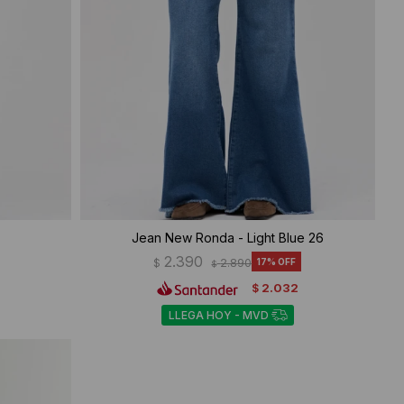
Jean New Ronda - Light Blue 26
2.390
$
2.890
17
$
2.032
$
LLEGA HOY - MVD