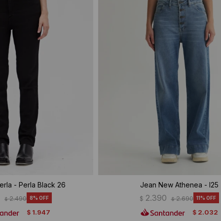
rla - Perla Black 26
Jean New Athenea - I25
0
2.390
2.490
8
$
2.690
11
$
$
1.947
2.032
$
$