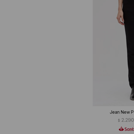
Jean New Pe
2.29
$