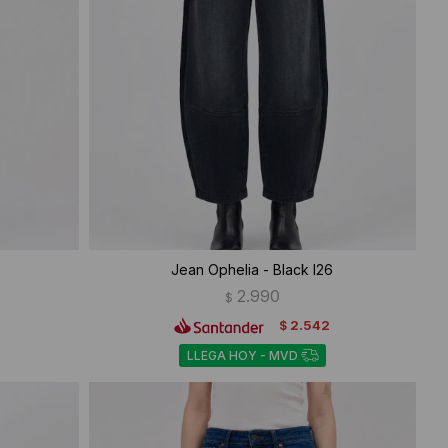
Jean Ophelia - Black I26
2.990
$
2.542
$
LLEGA HOY - MVD