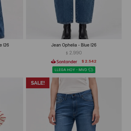
e I26
Jean Ophelia - Blue I26
2.990
$
2.542
$
LLEGA HOY - MVD