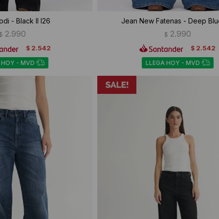
di - Black II I26
Jean New Fatenas - Deep Blu
2.990
2.990
$
$
2.542
2.542
$
$
 HOY - MVD
LLEGA HOY - MVD