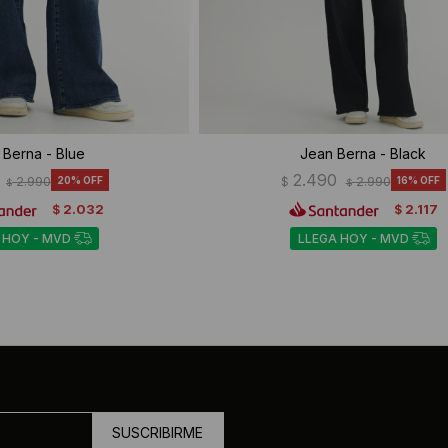
 Berna - Blue
Jean Berna - Black
2.490
2.990
20
$
2.990
16
$
$
2.032
2.117
$
$
 HOY - MVD
LLEGA HOY - MVD
SUSCRIBIRME