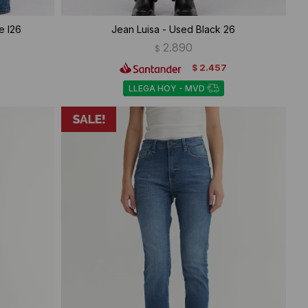
e I26
Jean Luisa - Used Black 26
2.890
$
2.457
$
LLEGA HOY - MVD