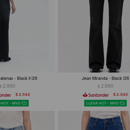
tenas - Black II I26
Jean Miranda - Black I26
2.990
2.990
$
$
2.542
2.542
$
$
 HOY - MVD
LLEGA HOY - MVD