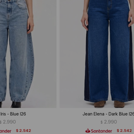
Iris - Blue I26
Jean Elena - Dark Blue I2
2.990
2.990
$
$
2.542
2.542
$
$