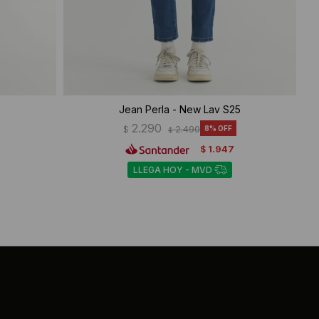
Jean Perla - New Lav S25
2.290
$
2.490
8
$
1.947
$
LLEGA HOY - MVD