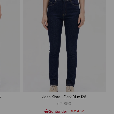
6
Jean Klora - Dark Blue I26
2.890
$
2.457
$