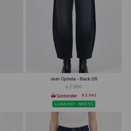
Jean Ophelia - Black I26
2.990
$
2.542
$
LLEGA HOY - MVD