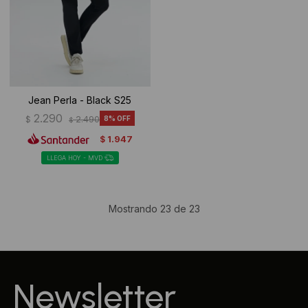
Jean Perla - Black S25
2.290
$
2.490
8
$
1.947
$
LLEGA HOY - MVD
Mostrando
23
de
23
Newsletter