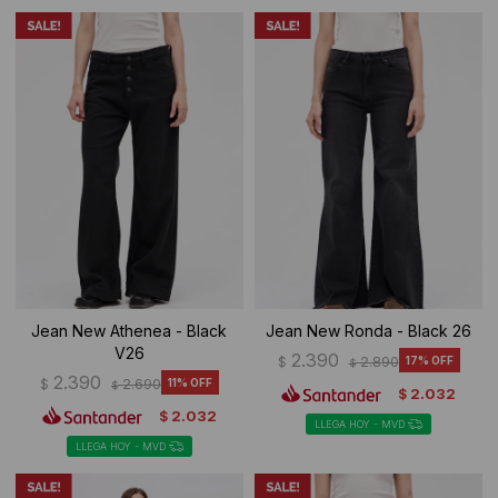
Jean New Athenea - Black
Jean New Ronda - Black 26
V26
2.390
$
2.890
17
$
2.390
$
2.690
11
$
2.032
$
2.032
$
LLEGA HOY - MVD
LLEGA HOY - MVD