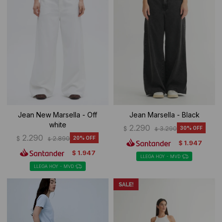
Jean New Marsella - Off
Jean Marsella - Black
white
2.290
$
3.290
30
$
2.290
$
2.890
20
$
1.947
$
1.947
$
LLEGA HOY - MVD
LLEGA HOY - MVD