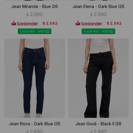
Jean Miranda - Blue I26
Jean Elena - Dark Blue I26
2.990
2.990
$
$
2.542
2.542
$
$
LLEGA HOY - MVD
LLEGA HOY - MVD
Jean Klora - Dark Blue I26
Jean Giodi - Black II I26
2.890
2.990
$
$