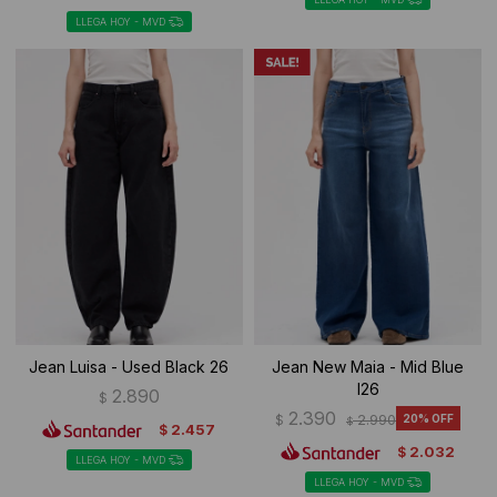
LLEGA HOY - MVD
Jean Luisa - Used Black 26
Jean New Maia - Mid Blue
I26
2.890
$
2.390
$
2.990
20
$
2.457
$
2.032
$
LLEGA HOY - MVD
LLEGA HOY - MVD