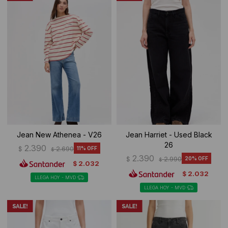
Jean New Athenea - V26
Jean Harriet - Used Black
26
2.390
$
2.690
11
$
2.390
$
2.990
20
$
2.032
$
2.032
$
LLEGA HOY - MVD
LLEGA HOY - MVD