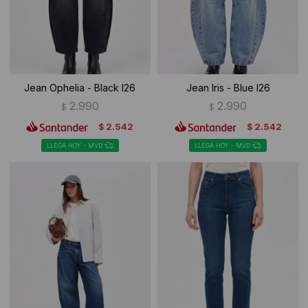
Jean Ophelia - Black I26
Jean Iris - Blue I26
2.990
2.990
$
$
2.542
2.542
$
$
LLEGA HOY - MVD
LLEGA HOY - MVD