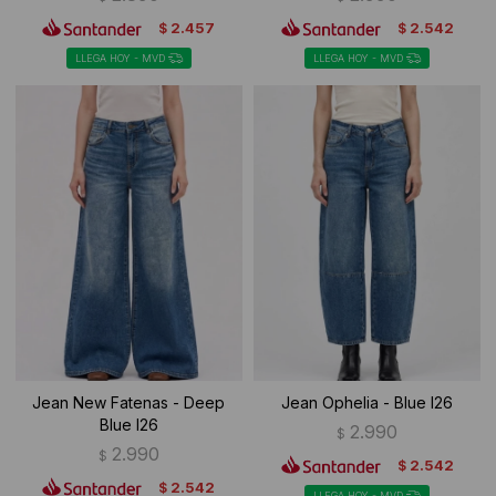
2.457
2.542
$
$
LLEGA HOY - MVD
LLEGA HOY - MVD
Jean New Fatenas - Deep
Jean Ophelia - Blue I26
Blue I26
2.990
$
2.990
$
2.542
$
2.542
$
LLEGA HOY - MVD