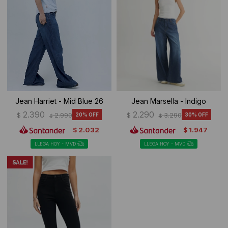
Jean Harriet - Mid Blue 26
Jean Marsella - Indigo
2.390
2.290
$
2.990
20
$
3.290
30
$
$
2.032
1.947
$
$
LLEGA HOY - MVD
LLEGA HOY - MVD