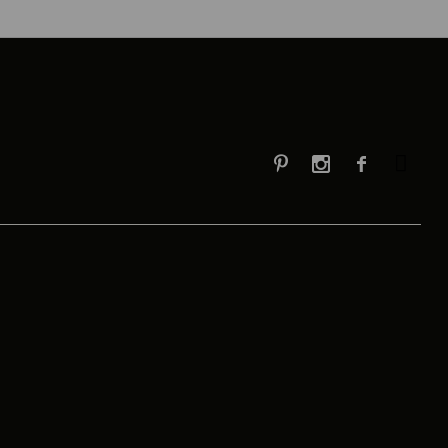


