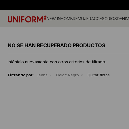
NEW IN
HOMBRE
MUJER
ACCESORIOS
DENI
Jeans
Jeans
Gorros
Pantalones
Accesorios
Billeteras
Campe
Camisa
Medias
NO SE HAN RECUPERADO PRODUCTOS
Calzado
Remeras
Gorras
Musculosas
Camperas
Cintos
Tejidos
Vestid
Remeras
Shorts y faldas
Accesorios
Tejidos
Buzos
Sherpa
Inténtalo nuevamente con otros criterios de filtrado.
Camisas
Musculosas
Ropa Interior
Buzos
Shorts
Bermudas
Canguros
Sherpa
Filtrando por:
Jeans
Color:
Negro
Quitar filtros