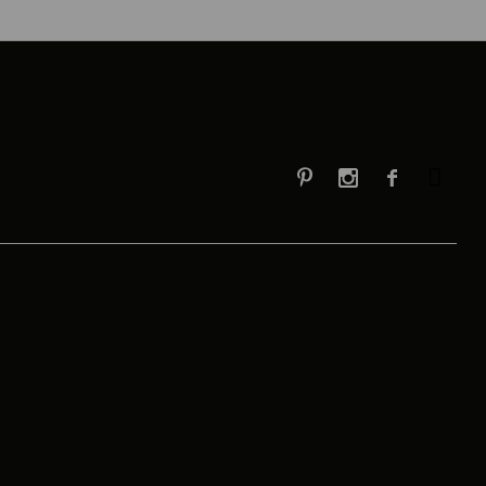


