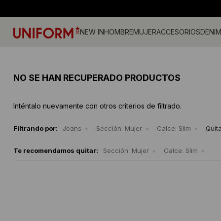
NEW IN
HOMBRE
MUJER
ACCESORIOS
DENI
Jeans
Jeans
Gorros
Pantalones
Accesorios
Billeteras
Campe
Camisa
Medias
NO SE HAN RECUPERADO PRODUCTOS
Calzado
Remeras
Gorras
Musculosas
Camperas
Cintos
Tejidos
Vestid
Remeras
Shorts y faldas
Accesorios
Tejidos
Buzos
Sherpa
Inténtalo nuevamente con otros criterios de filtrado.
Camisas
Musculosas
Ropa Interior
Buzos
Shorts
Bermudas
Canguros
Sherpa
Filtrando por:
Jeans
Sección:
Mujer
Calce:
Slim
Quita
Te recomendamos quitar:
Sección:
Mujer
Calce:
Slim