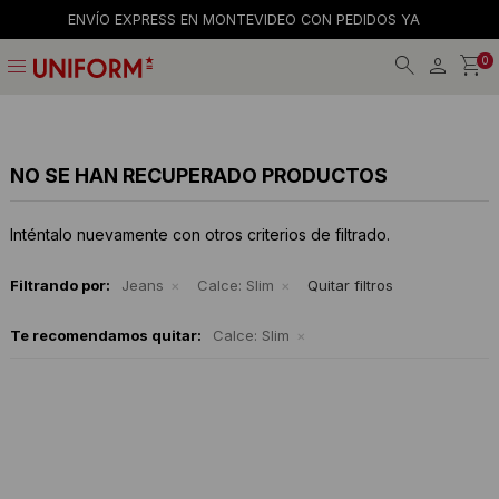
ENVÍO EXPRESS EN MONTEVIDEO CON PEDIDOS YA
menu
0
Jeans
Jeans
Gorros
La empresa
Preguntas frecuentes
Calzado
Remeras
Gorras
Tiendas
Términos y condiciones
NO SE HAN RECUPERADO PRODUCTOS
Remeras
Shorts y faldas
Billeteras
Trabaja con nosotros
Inténtalo nuevamente con otros criterios de filtrado.
Camisas
Musculosas
Cintos
Contacto
Filtrando por:
Jeans
Calce:
Slim
Quitar filtros
Bermudas
Accesorios
Medias
Te recomendamos quitar:
Calce:
Slim
Pantalones
Camperas
Musculosas
Tejidos
Accesorios
Buzos