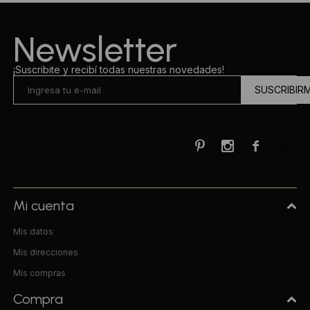
Ropa Interior
Camisas y blusas
Newsletter
Canguros
Vestidos
¡Suscribite y recibí todas nuestras novedades!
SUSCRIBIR
Camperas
Sherpas
Tejidos



Buzos
Shorts de baño
Mi cuenta
Mis datos
Sherpas
Mis direcciones
Mis compras
Compra